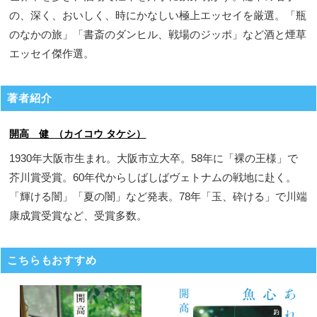
の、深く、おいしく、時にかなしい極上エッセイを厳選。「瓶
のなかの旅」「書斎のダンヒル、戦場のジッポ」など酒と煙草
エッセイ傑作選。
著者紹介
開高 健 （カイコウ タケシ）
1930年大阪市生まれ。大阪市立大卒。58年に「裸の王様」で
芥川賞受賞。60年代からしばしばヴェトナムの戦地に赴く。
「輝ける闇」「夏の闇」など発表。78年「玉、砕ける」で川端
康成賞受賞など、受賞多数。
こちらもおすすめ