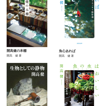
開高健の本棚
魚心あれば
開高 健 著
開高 健 著