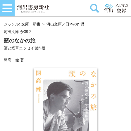
ジャンル:
文庫・新書
＞
河出文庫／日本の作品
河出文庫 か39-2
瓶のなかの旅
酒と煙草エッセイ傑作選
開高 健
著