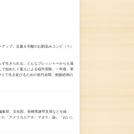
ーアップ。近藤＆辛酸のお馴染みコンビ（？）
らず生きられる。どんなプレッシャーからも逃
こで始めたド素人による稲作実験。一年後、果
降りて生き延びるための前代未聞、抱腹絶倒の
」編集部、文化部、長崎県諫早支局などを経
いた「アメリカ人アホ・マヌケ」論』『おいし