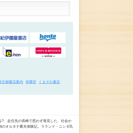
東京都書店案内
有隣堂
くまざわ書店
る? 赴任先の長崎で思わず発見した、社会か
倒のオルタナ農夫体験記。ラランド・ニシダ氏