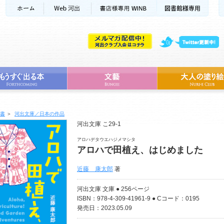
書
＞
河出文庫／日本の作品
河出文庫 こ29-1
アロハデタウエハジメマシタ
アロハで田植え、はじめました
近藤 康太郎
著
河出文庫 文庫 ● 256ページ
ISBN：978-4-309-41961-9 ● Cコード：0195
発売日：2023.05.09