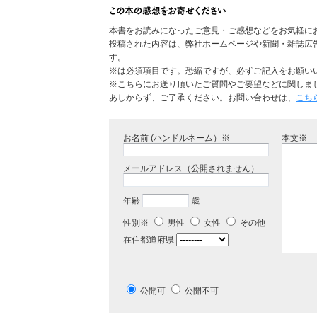
本書をお読みになったご意見・ご感想などをお気軽に
投稿された内容は、弊社ホームページや新聞・雑誌広
す。
※は必須項目です。恐縮ですが、必ずご記入をお願い
※こちらにお送り頂いたご質問やご要望などに関しま
あしからず、ご了承ください。お問い合わせは、
こち
お名前 (ハンドルネーム）※
本文※
メールアドレス（公開されません）
年齢
歳
性別※
男性
女性
その他
在住都道府県
公開可
公開不可