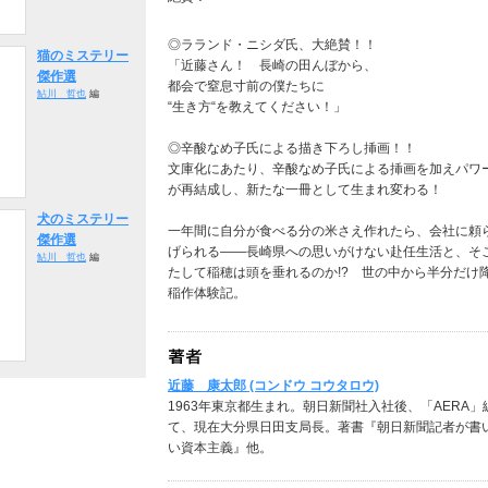
◎ラランド・ニシダ氏、大絶賛！！
猫のミステリー
「近藤さん！ 長崎の田んぼから、
傑作選
都会で窒息寸前の僕たちに
鮎川 哲也
編
“生き方“を教えてください！」
◎辛酸なめ子氏による描き下ろし挿画！！
文庫化にあたり、辛酸なめ子氏による挿画を加えパワ
が再結成し、新たな一冊として生まれ変わる！
犬のミステリー
一年間に自分が食べる分の米さえ作れたら、会社に頼
傑作選
げられる――長崎県への思いがけない赴任生活と、そ
鮎川 哲也
編
たして稲穂は頭を垂れるのか!? 世の中から半分だけ
稲作体験記。
近藤 康太郎 (コンドウ コウタロウ)
1963年東京都生まれ。朝日新聞社入社後、「AERA
て、現在大分県日田支局長。著書『朝日新聞記者が書
い資本主義』他。