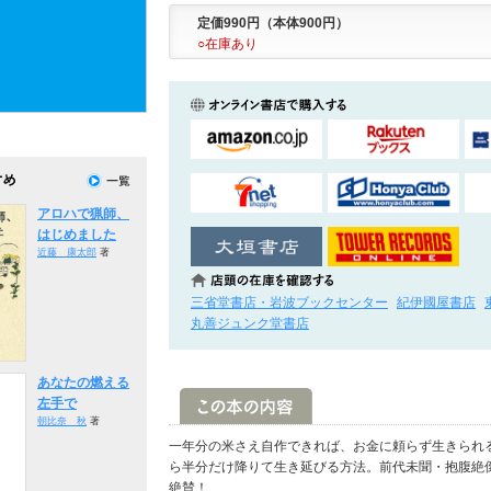
定価990円（本体900円）
○在庫あり
アロハで猟師、
はじめました
近藤 康太郎
著
三省堂書店・岩波ブックセンター
紀伊國屋書店
丸善ジュンク堂書店
あなたの燃える
左手で
朝比奈 秋
著
一年分の米さえ自作できれば、お金に頼らず生きられ
ら半分だけ降りて生き延びる方法。前代未聞・抱腹絶
絶賛！