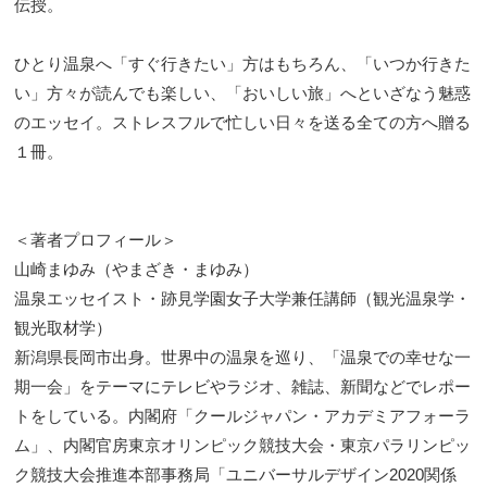
伝授。
ひとり温泉へ「すぐ行きたい」方はもちろん、「いつか行きた
い」方々が読んでも楽しい、「おいしい旅」へといざなう魅惑
のエッセイ。ストレスフルで忙しい日々を送る全ての方へ贈る
１冊。
＜著者プロフィール＞
山崎まゆみ（やまざき・まゆみ）
温泉エッセイスト・跡見学園女子大学兼任講師（観光温泉学・
観光取材学）
新潟県長岡市出身。世界中の温泉を巡り、「温泉での幸せな一
期一会」をテーマにテレビやラジオ、雑誌、新聞などでレポー
トをしている。内閣府「クールジャパン・アカデミアフォーラ
ム」、内閣官房東京オリンピック競技大会・東京パラリンピッ
ク競技大会推進本部事務局「ユニバーサルデザイン2020関係