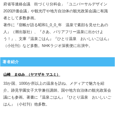
府省等連絡会議 街づくり分科会」「ユニバーサルデザイン
2020評価会議」や観光庁や地方自治体の観光政策会議に有識
者として多数参画。
著作に『宿帳が語る昭和1_0_0_年 温泉で素顔を見せたあの
人』（潮出版社）、『さあ、バリアフリー温泉に出かけよ
う！』、文庫『温泉ごはん』『ひとり温泉 おいしいごはん』
（小社刊）など多数。NHKラジオ深夜便に出演中。
著者紹介
山崎 まゆみ （ヤマザキ マユミ）
33か国、1000か所以上の温泉を訪ね、メディアで魅力を紹
介。跡見学園女子大学兼任講師。国や地方自治体の観光政策会
議にも参画。著書に『温泉ごはん』『ひとり温泉 おいしいご
はん』（小社刊）他多数。