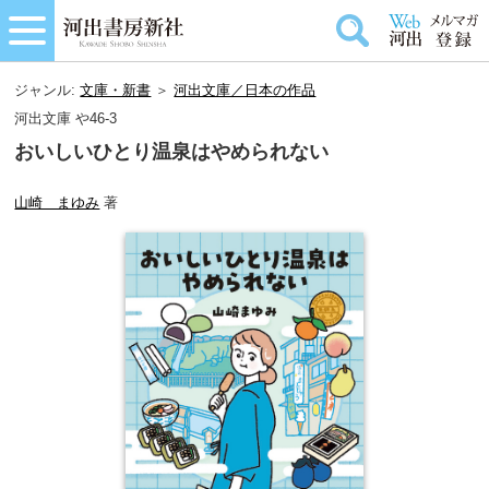
ジャンル:
文庫・新書
＞
河出文庫／日本の作品
河出文庫 や46-3
おいしいひとり温泉はやめられない
山崎 まゆみ
著