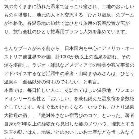
気の向くままに訪れた温泉でほっこり癒され、土地のおいしい
ものを堪能し、地元の人々と交流する「ひとり温泉」のブーム
が本格化。各温泉地の旅館ではひとり旅用の客室設置が広が
り、旅行会社のひとり旅専用プランも人気を集めています。
そんなブームが来る前から、日本国内を中心にアメリカ・オー
ストリア他世界33か国、計1000か所以上の温泉を訪れ、その
湯を堪能し、ラジオ・雑誌などメディアでの特集や観光事業の
アドバイスするなど活躍中の著者・山崎まゆみさんは、ひとり
温泉を「至福以外の何ものでもない」と明言。
本書では、毎日忙しい人にこそ訪れてほしい温泉地、ワンエン
ドオンリーな個性と「おいしい」を兼ね備えた温泉宿を多数紹
介しています。今すぐ出かけたくなる「いつでも、ひとり温泉
大歓迎の宿」、「絶対外さない宿選びのコツ」といった、著者
自身が20年以上の経験から見出した旅のノウハウ、理想とする
珠玉の朝ごはん、地域ごとのおいしいお土産などを惜しみなく