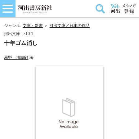
ジャンル:
文庫・新書
＞
河出文庫／日本の作品
河出文庫 い10-1
十年ゴム消し
忌野 清志郎
著