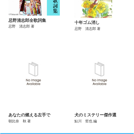
忌野清志郎全歌詞集
十年ゴム消し
忌野 清志郎 著
忌野 清志郎 著
あなたの燃える左手で
犬のミステリー傑作選
朝比奈 秋 著
鮎川 哲也 編