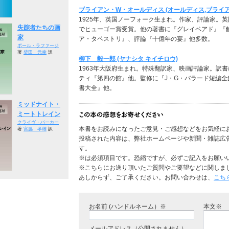
ブライアン・W・オールディス (オールディス,ブライア
1925年、英国ノーフォーク生まれ。作家、評論家。
失踪者たちの画
でヒューゴー賞受賞。他の著書に『グレイベアド』『
家
ア・タペストリ』、評論『十億年の宴』他多数。
ポール・ラファージ
著
柴田 元幸
訳
柳下 毅一郎 (ヤナシタ キイチロウ)
1963年大阪府生まれ。特殊翻訳家、映画評論家。訳
ティ『第四の館』他。監修に『J・G・バラード短編
書大全』他。
ミッドナイト・
ミートトレイン
クライヴ・バーカー
本書をお読みになったご意見・ご感想などをお気軽に
著
宮脇 孝雄
訳
投稿された内容は、弊社ホームページや新聞・雑誌広
す。
※は必須項目です。恐縮ですが、必ずご記入をお願い
※こちらにお送り頂いたご質問やご要望などに関しま
あしからず、ご了承ください。お問い合わせは、
こち
お名前 (ハンドルネーム）※
本文※
メールアドレス（公開されません）