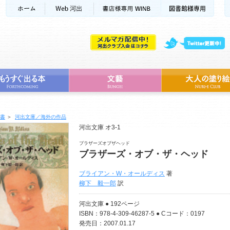
書
＞
河出文庫／海外の作品
河出文庫 オ3-1
ブラザーズオブザヘッド
ブラザーズ・オブ・ザ・ヘッド
ブライアン・W・オールディス
著
柳下 毅一郎
訳
河出文庫 ● 192ページ
ISBN：978-4-309-46287-5 ● Cコード：0197
発売日：2007.01.17