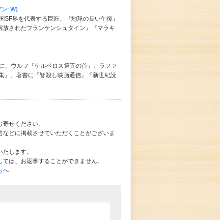
ン･W)
英国SF界を代表する巨匠。『地球の長い午後』
解放されたフランケンシュタイン』『マラキ
書に、ウルフ『ケルベロス第五の首』、ラファ
全集』、著書に『皆殺し映画通信』『新世紀読
お寄せください。
告などに掲載させていただくことがございま
いたします。
しては、お返事することができません。
ら
へ