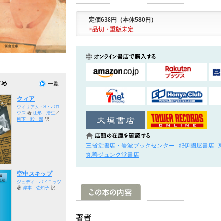
定価638円（本体580円）
×品切・重版未定
クィア
ウィリアム・S・バロ
ウズ
著
山形 浩生
／
柳下 毅一郎
訳
三省堂書店・岩波ブックセンター
紀伊國屋書店
丸善ジュンク堂書店
空中スキップ
ジュディ・バドニッツ
著
岸本 佐知子
訳