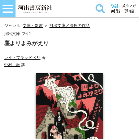
ジャンル:
文庫・新書
＞
河出文庫／海外の作品
河出文庫 フ6-1
塵よりよみがえり
レイ・ブラッドベリ
著
中村 融
訳