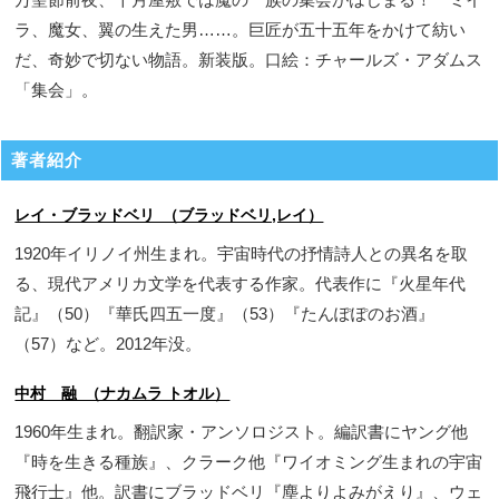
ラ、魔女、翼の生えた男……。巨匠が五十五年をかけて紡い
だ、奇妙で切ない物語。新装版。口絵：チャールズ・アダムス
「集会」。
著者紹介
レイ・ブラッドベリ （ブラッドベリ,レイ）
1920年イリノイ州生まれ。宇宙時代の抒情詩人との異名を取
る、現代アメリカ文学を代表する作家。代表作に『火星年代
記』（50）『華氏四五一度』（53）『たんぽぽのお酒』
（57）など。2012年没。
中村 融 （ナカムラ トオル）
1960年生まれ。翻訳家・アンソロジスト。編訳書にヤング他
『時を生きる種族』、クラーク他『ワイオミング生まれの宇宙
飛行士』他。訳書にブラッドベリ『塵よりよみがえり』、ウェ