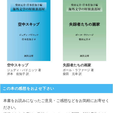
空中スキップ
失踪者たちの画家
ジュディ・バドニッツ 著
ポール・ラファージ 著
岸本 佐知子 訳
柴田 元幸 訳
この本の感想をおよせ下さい
本書をお読みになったご意見・ご感想などをお気軽にお寄せく
ださい。