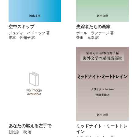
空中スキップ
失踪者たちの画家
ジュディ・バドニッツ 著
ポール・ラファージ 著
岸本 佐知子 訳
柴田 元幸 訳
あなたの燃える左手で
ミッドナイト・ミートトレ
イン
朝比奈 秋 著