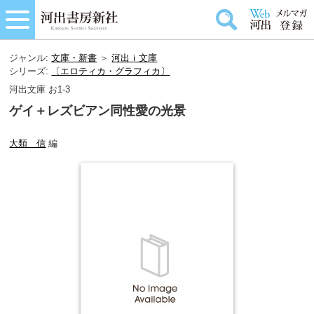
ジャンル:
文庫・新書
＞
河出ｉ文庫
シリーズ:
〔エロティカ・グラフィカ〕
河出文庫 お1-3
ゲイ＋レズビアン同性愛の光景
大類 信
編