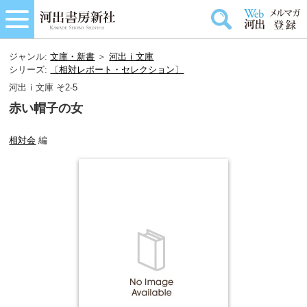
ジャンル:
文庫・新書
＞
河出ｉ文庫
シリーズ:
〔相対レポート・セレクション〕
河出ｉ文庫 そ2-5
赤い帽子の女
相対会
編