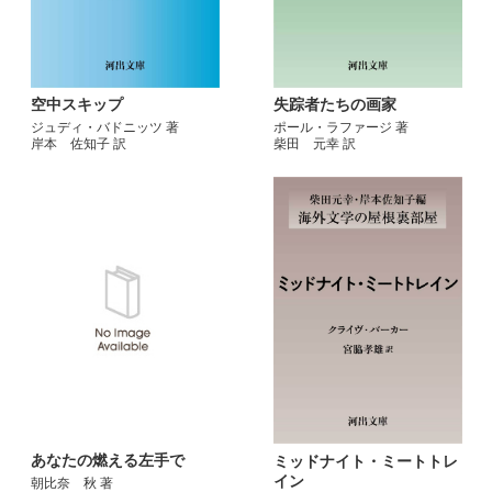
空中スキップ
失踪者たちの画家
ジュディ・バドニッツ 著
ポール・ラファージ 著
岸本 佐知子 訳
柴田 元幸 訳
あなたの燃える左手で
ミッドナイト・ミートトレ
イン
朝比奈 秋 著