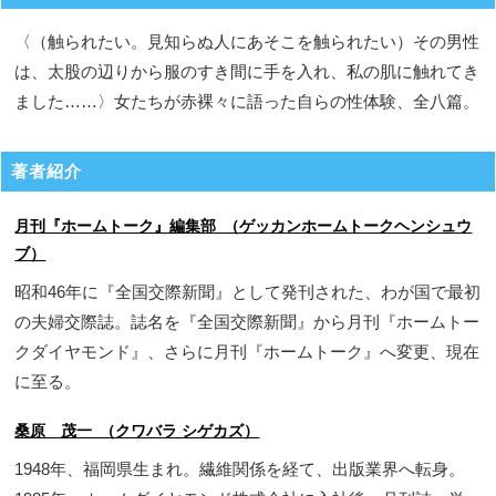
〈（触られたい。見知らぬ人にあそこを触られたい）その男性
は、太股の辺りから服のすき間に手を入れ、私の肌に触れてき
ました……〉女たちが赤裸々に語った自らの性体験、全八篇。
著者紹介
月刊『ホームトーク』編集部 （ゲッカンホームトークヘンシュウ
ブ）
昭和46年に『全国交際新聞』として発刊された、わが国で最初
の夫婦交際誌。誌名を『全国交際新聞』から月刊『ホームトー
クダイヤモンド』、さらに月刊『ホームトーク』へ変更、現在
に至る。
桑原 茂一 （クワバラ シゲカズ）
1948年、福岡県生まれ。繊維関係を経て、出版業界へ転身。