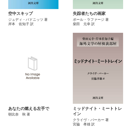
空中スキップ
失踪者たちの画家
ジュディ・バドニッツ 著
ポール・ラファージ 著
岸本 佐知子 訳
柴田 元幸 訳
あなたの燃える左手で
ミッドナイト・ミートトレ
イン
朝比奈 秋 著
クライヴ・バーカー 著
宮脇 孝雄 訳