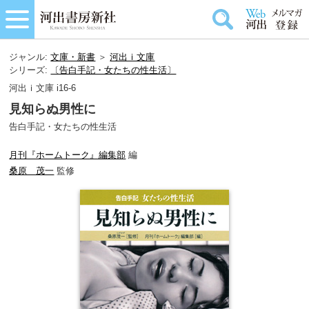
ジャンル:
文庫・新書
＞
河出ｉ文庫
シリーズ:
〔告白手記・女たちの性生活〕
河出ｉ文庫 i16-6
見知らぬ男性に
告白手記・女たちの性生活
月刊『ホームトーク』編集部
編
桑原 茂一
監修