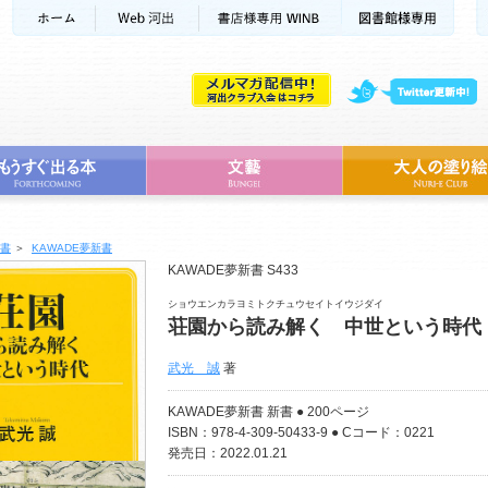
書
＞
KAWADE夢新書
KAWADE夢新書 S433
ショウエンカラヨミトクチュウセイトイウジダイ
荘園から読み解く 中世という時代
武光 誠
著
KAWADE夢新書 新書 ● 200ページ
ISBN：978-4-309-50433-9 ● Cコード：0221
発売日：2022.01.21