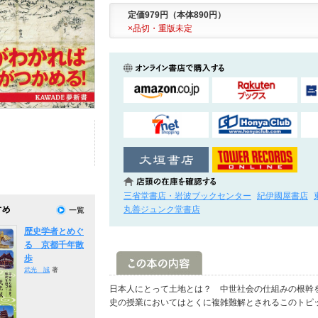
定価979円（本体890円）
×品切・重版未定
三省堂書店・岩波ブックセンター
紀伊國屋書店
丸善ジュンク堂書店
歴史学者とめぐ
る 京都千年散
歩
武光 誠
著
日本人にとって土地とは？ 中世社会の仕組みの根幹
史の授業においてはとくに複雑難解とされるこのトピ