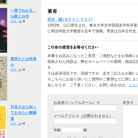
一冊でわかる
仏教とお寺
武光 誠 (タケミツ マコト)
武光 誠
著
1950年、山口県生まれ。東京大学文学部国史学科卒業
に明治学院大学教授を定年で退職。専攻は日本古代史
本書をお読みになったご意見・ご感想などをお気軽に
渡来人とは何者
投稿された内容は、弊社ホームページや新聞・雑誌広
か
す。
武光 誠
著
※は必須項目です。恐縮ですが、必ずご記入をお願い
※こちらにお送り頂いたご質問やご要望などに関しま
あしからず、ご了承ください。お問い合わせは、
こち
お名前 (ハンドルネーム）※
本文※
日本人なら知っ
ておきたい陰陽
メールアドレス（公開されません）
道
武光 誠
著
年齢
歳