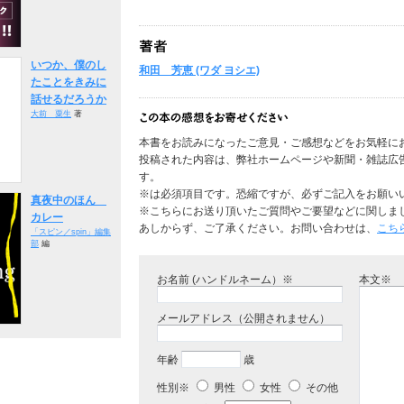
いつか、僕のし
和田 芳恵 (ワダ ヨシエ)
たことをきみに
話せるだろうか
大前 粟生
著
本書をお読みになったご意見・ご感想などをお気軽に
投稿された内容は、弊社ホームページや新聞・雑誌広
す。
※は必須項目です。恐縮ですが、必ずご記入をお願い
真夜中のほん
※こちらにお送り頂いたご質問やご要望などに関しま
カレー
あしからず、ご了承ください。お問い合わせは、
こち
「スピン／spin」編集
部
編
お名前 (ハンドルネーム）※
本文※
メールアドレス（公開されません）
年齢
歳
性別※
男性
女性
その他