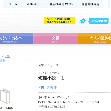
＞
小説
全集
全集・シリーズ
タンペンショウセツ1
短篇小説 １
和田 芳恵
著
単行本 A5 ● 322ページ
ISBN：978-4-309-60691-0 ● Cコード：0393
発売日：1979.03.23