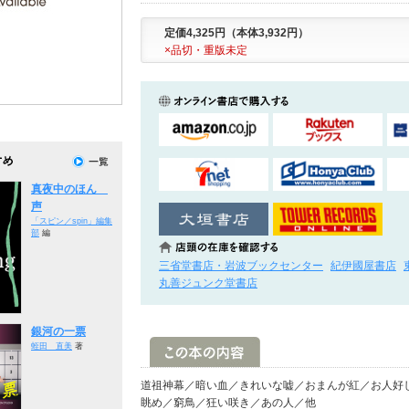
定価4,325円（本体3,932円）
×品切・重版未定
真夜中のほん
声
「スピン／spin」編集
部
編
三省堂書店・岩波ブックセンター
紀伊國屋書店
丸善ジュンク堂書店
銀河の一票
蛭田 直美
著
道祖神幕／暗い血／きれいな嘘／おまんが紅／お人好
眺め／窮鳥／狂い咲き／あの人／他