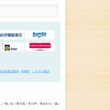
東京都書店案内
有隣堂
くまざわ書店
し／強い女／掌の恋／冬の声／色合わせ／遠い