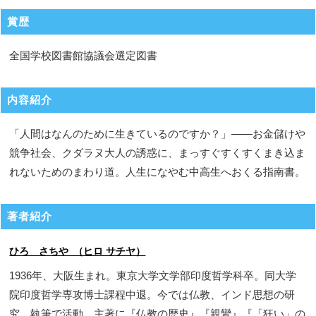
賞歴
全国学校図書館協議会選定図書
内容紹介
「人間はなんのために生きているのですか？」――お金儲けや
競争社会、クダラヌ大人の誘惑に、まっすぐすくすくまき込ま
れないためのまわり道。人生になやむ中高生へおくる指南書。
著者紹介
ひろ さちや （ヒロ サチヤ）
1936年、大阪生まれ。東京大学文学部印度哲学科卒。同大学
院印度哲学専攻博士課程中退。今では仏教、インド思想の研
究、執筆で活動。主著に『仏教の歴史』『親鸞』『「狂い」の