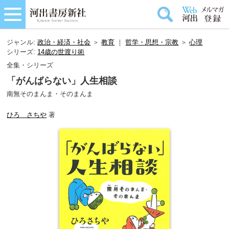
ジャンル:
政治・経済・社会
＞
教育
｜
哲学・思想・宗教
＞
心理
シリーズ:
14歳の世渡り術
全集・シリーズ
「がんばらない」人生相談
南無そのまんま・そのまんま
ひろ さちや
著