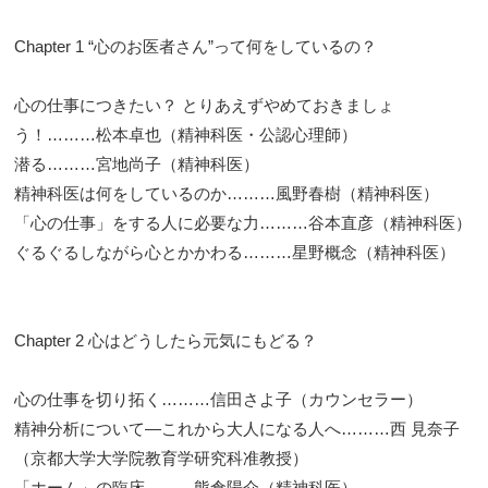
Chapter 1 “心のお医者さん”って何をしているの？
心の仕事につきたい？ とりあえずやめておきましょ
う！………松本卓也（精神科医・公認心理師）
潜る………宮地尚子（精神科医）
精神科医は何をしているのか………風野春樹（精神科医）
「心の仕事」をする人に必要な力………谷本直彦（精神科医）
ぐるぐるしながら心とかかわる………星野概念（精神科医）
Chapter 2 心はどうしたら元気にもどる？
心の仕事を切り拓く………信田さよ子（カウンセラー）
精神分析について―これから大人になる人へ………西 見奈子
（京都大学大学院教育学研究科准教授）
「ホーム」の臨床………熊倉陽介（精神科医）