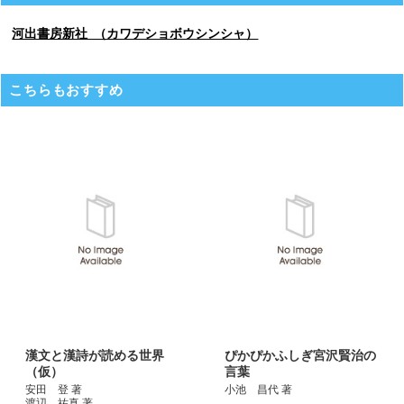
河出書房新社 （カワデショボウシンシャ）
こちらもおすすめ
漢文と漢詩が読める世界
ぴかぴかふしぎ宮沢賢治の
（仮）
言葉
安田 登 著
小池 昌代 著
渡辺 祐真 著