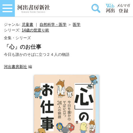
ジャンル:
児童書
｜
自然科学・医学
＞
医学
シリーズ:
14歳の世渡り術
全集・シリーズ
「心」のお仕事
今日も誰かのそばに立つ２４人の物語
河出書房新社
編