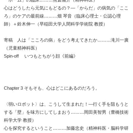
心はどうしたら元気にもどるの？―「からだ」の病気の「ここ
ろ」のケアの最前線………畑 琴音（臨床心理士・公認心理
師）＋鈴木伸一（早稲田大学人間科学学術院 教授）
寄稿 人は「こころの病」をどう考えてきたか………滝川一廣
（児童精神科医）
Spin-off いつもとちがう顔《前編》
Chapter 3 そもそも、心はどこにあるのだろう。
〈弱いロボット〉は、こうして生まれた！―行く手を阻もうと
する「壁」を味方にしてしまおう………岡田美智男（豊橋技術
科学大学 教授）
心を探究するということ………加藤忠史（精神科医・脳科学研