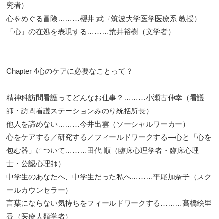
究者）
心をめぐる冒険………櫻井 武（筑波大学医学医療系 教授）
「心」の在処を表現する………荒井裕樹（文学者）
Chapter 4心のケアに必要なことって？
精神科訪問看護ってどんなお仕事？………小瀬古伸幸（看護
師・訪問看護ステーションみのり統括所長）
他人を諦めない………今井出雲（ソーシャルワーカー）
心をケアする／研究する／フィールドワークする―心と「心を
包む器」について………田代 順（臨床心理学者・臨床心理
士・公認心理師）
中学生のあなたへ、中学生だった私へ………平尾加奈子（スク
ールカウンセラー）
言葉にならない気持ちをフィールドワークする………髙橋絵里
香（医療人類学者）