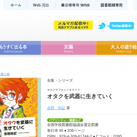
世渡り術
全集・シリーズ
オタクヲブキニイキテイク
オタクを武器に生きていく
吉田 尚記
著
全国学校図書館協議会選定図書
単行本 46 ● 208ページ
ISBN：978-4-309-61744-2 ● Cコード：0395