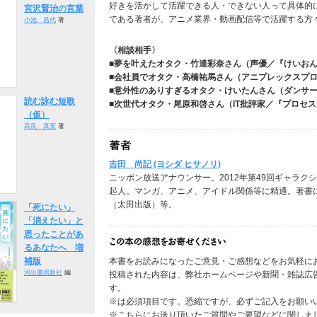
好きを活かして活躍できる人・できない人って具体的
宮沢賢治の言葉
である著者が、アニメ業界・動画配信等で活躍する方
小池 昌代
著
〈相談相手〉
■夢を叶えたオタク・竹達彩奈さん（声優／『けいお
■会社員でオタク・高橋祐馬さん（アニプレックスプ
■意外性のありすぎるオタク・けいたんさん（ダンサー・配
読む詠む短歌
■次世代オタク・尾原和啓さん（IT批評家／『プロセ
（仮）
高良 真実
著
吉田 尚記 (ヨシダ ヒサノリ)
ニッポン放送アナウンサー。2012年第49回ギャラク
起人。マンガ、アニメ、アイドル関係等に精通。著書
（太田出版）等。
「死にたい」
「消えたい」と
思ったことがあ
るあなたへ 増
補版
本書をお読みになったご意見・ご感想などをお気軽に
河出書房新社
編
投稿された内容は、弊社ホームページや新聞・雑誌広
す。
※は必須項目です。恐縮ですが、必ずご記入をお願い
※こちらにお送り頂いたご質問やご要望などに関しま