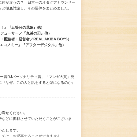
に何が違うの？ 日本一のオタクアナウンサー
々と徹底討論し、その要件をまとめました。
ん！』『五等分の花嫁』他）
ロデューサー／『鬼滅の刃』他）
信者・経営者／REAL AKIBA BOYS）
スエコノミー』『アフターデジタル』他）
シー賞DJパーソナリティ賞。「マンガ大賞」発
に『なぜ、この人と話をすると楽になるのか』
お寄せください。
告などに掲載させていただくことがございま
いたします。
しては、お返事することができません。