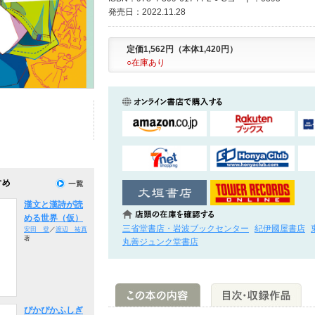
発売日：2022.11.28
定価1,562円（本体1,420円）
○在庫あり
漢文と漢詩が読
める世界（仮）
三省堂書店・岩波ブックセンター
紀伊國屋書店
安田 登
／
渡辺 祐真
著
丸善ジュンク堂書店
ぴかぴかふしぎ