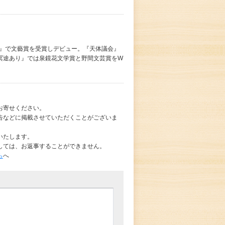
ス』で文藝賞を受賞しデビュー。『天体議会』
冥途あり』では泉鏡花文学賞と野間文芸賞をW
お寄せください。
告などに掲載させていただくことがございま
いたします。
しては、お返事することができません。
ら
へ