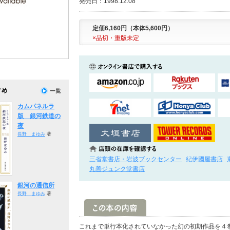
発売日：1998.12.08
定価6,160円（本体5,600円）
×品切・重版未定
カムパネルラ
版 銀河鉄道の
夜
長野 まゆみ
著
三省堂書店・岩波ブックセンター
紀伊國屋書店
丸善ジュンク堂書店
銀河の通信所
長野 まゆみ
著
これまで単行本化されていなかった幻の初期作品を４