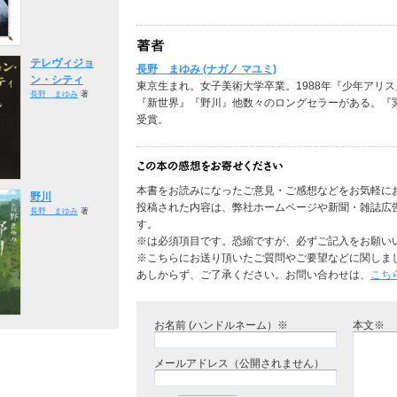
テレヴィジョ
長野 まゆみ (ナガノ マユミ)
ン・シティ
東京生まれ。女子美術大学卒業。1988年『少年アリ
長野 まゆみ
著
『新世界』『野川』他数々のロングセラーがある。『
受賞。
本書をお読みになったご意見・ご感想などをお気軽に
野川
投稿された内容は、弊社ホームページや新聞・雑誌広
長野 まゆみ
著
す。
※は必須項目です。恐縮ですが、必ずご記入をお願い
※こちらにお送り頂いたご質問やご要望などに関しま
あしからず、ご了承ください。お問い合わせは、
こち
お名前 (ハンドルネーム）※
本文※
メールアドレス（公開されません）