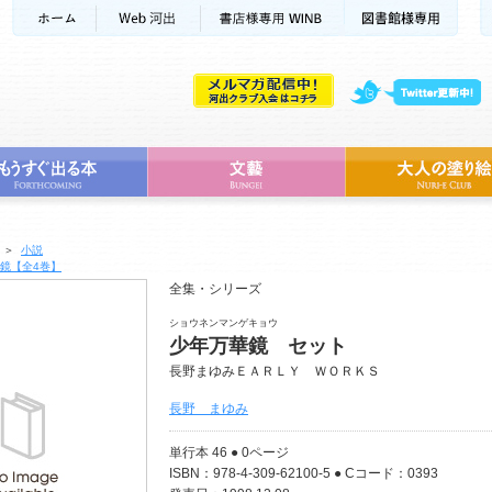
＞
小説
鏡【全4巻】
全集・シリーズ
ショウネンマンゲキョウ
少年万華鏡 セット
長野まゆみＥＡＲＬＹ ＷＯＲＫＳ
長野 まゆみ
単行本 46 ● 0ページ
ISBN：978-4-309-62100-5 ● Cコード：0393