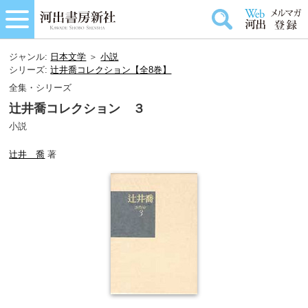
ジャンル:
日本文学
＞
小説
シリーズ:
辻井喬コレクション【全8巻】
全集・シリーズ
辻井喬コレクション ３
小説
辻井 喬
著