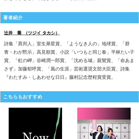
著者紹介
辻井 喬 （ツジイ タカシ）
詩集「異邦人」室生犀星賞、「ようなき人の」地球賞、「群
青・わが黙示」高見順賞、小説「いつもと同じ春」平林たい子
賞、「虹の岬」谷崎潤一郎賞、「沈める城」親鸞賞、「命あま
さず」加藤郁呼賞、「風の生涯」芸術選奨文部大臣賞、詩集
『わたすみ・しあわせな日日』藤村記念歴程賞受賞。
こちらもおすすめ