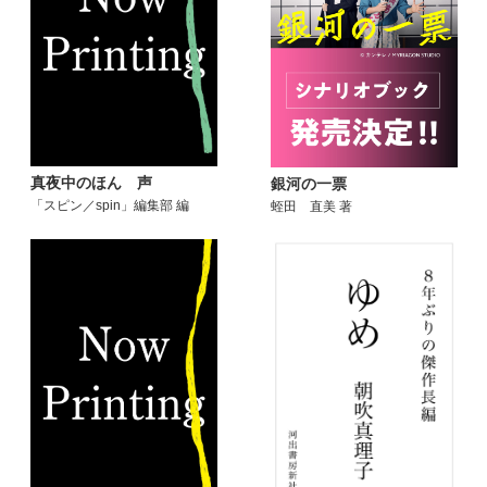
真夜中のほん 声
銀河の一票
「スピン／spin」編集部 編
蛭田 直美 著