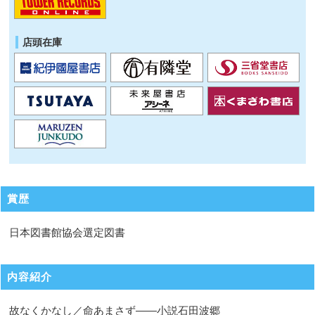
店頭在庫
賞歴
日本図書館協会選定図書
内容紹介
故なくかなし／命あまさず――小説石田波郷