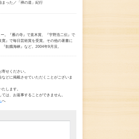
始まった／「禅の道」紀行
ビュー。『雁の寺』で直木賞、『宇野浩二伝』で
良寛』で毎日芸術賞を受賞。その他の著書に
『飢餓海峡』など。2004年9月没。
お寄せください。
告などに掲載させていただくことがございま
いたします。
しては、お返事することができません。
ら
へ