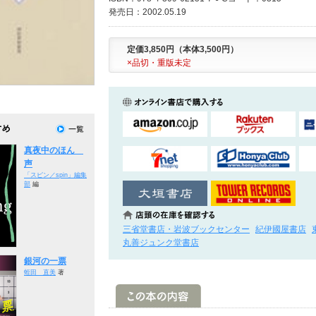
発売日：2002.05.19
定価3,850円（本体3,500円）
×品切・重版未定
真夜中のほん
声
「スピン／spin」編集
部
編
三省堂書店・岩波ブックセンター
紀伊國屋書店
丸善ジュンク堂書店
銀河の一票
蛭田 直美
著