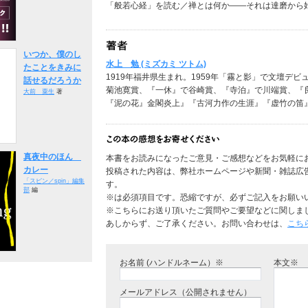
「般若心経」を読む／禅とは何か――それは達磨から
いつか、僕のし
水上 勉 (ミズカミ ツトム)
たことをきみに
1919年福井県生まれ。1959年「霧と影」で文壇デ
話せるだろうか
菊池寛賞、『一休』で谷崎賞、『寺泊』で川端賞、『
大前 粟生
著
『泥の花』金閣炎上』『古河力作の生涯』『虚竹の笛』
真夜中のほん
本書をお読みになったご意見・ご感想などをお気軽に
カレー
投稿された内容は、弊社ホームページや新聞・雑誌広
「スピン／spin」編集
す。
部
編
※は必須項目です。恐縮ですが、必ずご記入をお願い
※こちらにお送り頂いたご質問やご要望などに関しま
あしからず、ご了承ください。お問い合わせは、
こち
お名前 (ハンドルネーム）※
本文※
メールアドレス（公開されません）