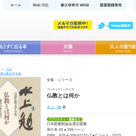
＞
小説
選仏教文学全集
全集・シリーズ
ブッキョウトハナニカ
仏教とは何か
水上 勉
著
日本図書館協会選定図書
単行本 A5 ● 356ページ
ISBN：978-4-309-62151-7 ● Cコード：0315