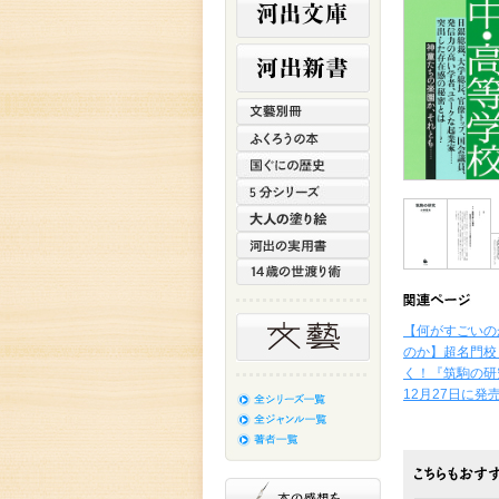
【何がすごいの
のか】超名門校
く！『筑駒の研
12月27日に発