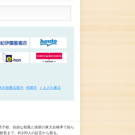
東京都書店案内
有隣堂
くまざわ書店
男子校、自由な校風と抜群の東大合格率で知ら
校長まで、約100人の証言から探る。