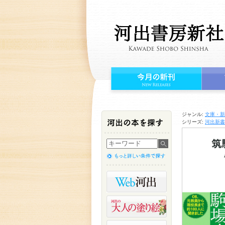
ジャンル:
文庫・新
シリーズ:
河出新書