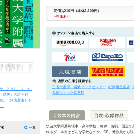
定価1,210円（本体1,100円）
○在庫あり
三省堂書店・岩波ブックセンター
紀伊國屋書店
か。どうしてすごい
丸善ジュンク堂書店
「筑駒」の謎を解
究』（河出新書）を
売。
筑波大学附属駒場中・高等学校、略称：筑駒。国立で
れるが、本当はどんな学校なのか。OB、元教員から現