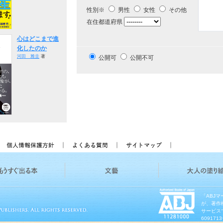
性別※
男性
女性
その他
在住都道府県
心はどこまで進
化したのか
河田 雅圭
著
公開可
公開不可
「ABJ
が、著作
サービス
60917