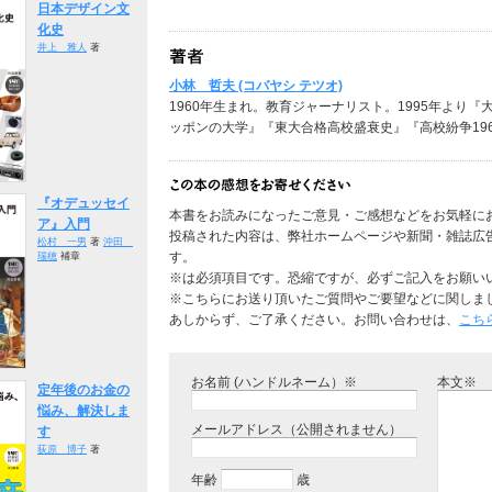
日本デザイン文
化史
井上 雅人
著
小林 哲夫 (コバヤシ テツオ)
1960年生まれ。教育ジャーナリスト。1995年より
ッポンの大学』『東大合格高校盛衰史』『高校紛争1969
『オデュッセイ
本書をお読みになったご意見・ご感想などをお気軽に
ア』入門
投稿された内容は、弊社ホームページや新聞・雑誌広
松村 一男
著
沖田
す。
瑞穂
補章
※は必須項目です。恐縮ですが、必ずご記入をお願い
※こちらにお送り頂いたご質問やご要望などに関しま
あしからず、ご了承ください。お問い合わせは、
こち
お名前 (ハンドルネーム）※
本文※
定年後のお金の
悩み、解決しま
メールアドレス（公開されません）
す
荻原 博子
著
年齢
歳