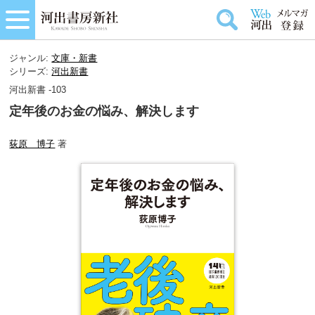
ジャンル:
文庫・新書
シリーズ:
河出新書
河出新書 -103
定年後のお金の悩み、解決します
荻原 博子
著