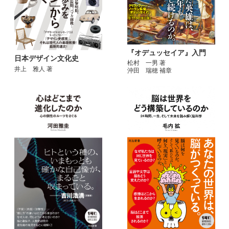
『オデュッセイア』入門
日本デザイン文化史
松村 一男 著
井上 雅人 著
沖田 瑞穂 補章