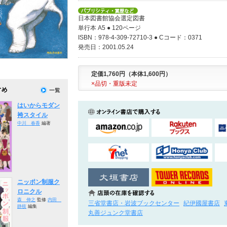
日本図書館協会選定図書
単行本 A5 ● 120ページ
ISBN：978-4-309-72710-3 ● Cコード：0371
発売日：2001.05.24
定価1,760円（本体1,600円）
×品切・重版未定
はいからモダン
袴スタイル
中川 春香
編著
ニッポン制服ク
ロニクル
森 伸之
監修
内田
三省堂書店・岩波ブックセンター
紀伊國屋書店
静枝
編集
丸善ジュンク堂書店