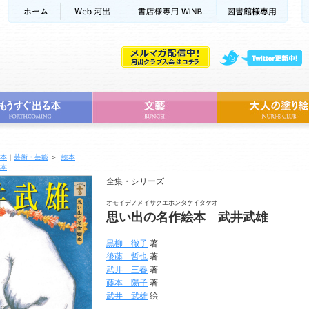
本
｜
芸術・芸能
＞
絵本
本
全集・シリーズ
オモイデノメイサクエホンタケイタケオ
思い出の名作絵本 武井武雄
黒柳 徹子
著
後藤 哲也
著
武井 三春
著
藤本 陽子
著
武井 武雄
絵