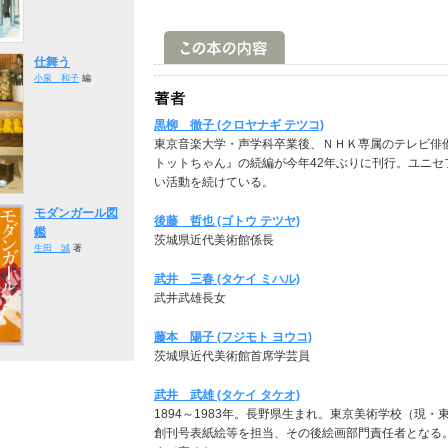
仕舞う
小泉 和子
編
黒柳 徹子 (クロヤナギ テツコ)
東京音楽大学・声学科卒業後、ＮＨＫ専属のテレビ俳
トットちゃん』の続編が今年42年ぶりに刊行。ユニ
い活動を続けている。
モダンガール図
後藤 哲也 (ゴトウ テツヤ)
鑑
茨城県近代美術館係長
生田 誠
著
武井 三春 (タケイ ミハル)
武井武雄長女
藤本 陽子 (フジモト ヨウコ)
茨城県近代美術館首席学芸員
武井 武雄 (タケイ タケオ)
1894～1983年。長野県生まれ。東京美術学校（現
創刊号表紙絵等を担当、その後絵画部門責任者となる