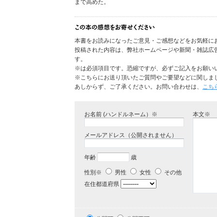
まで高めた。
本書をお読みになったご意見・ご感想などをお気軽に
投稿された内容は、弊社ホームページや新聞・雑誌広
す。
※は必須項目です。恐縮ですが、必ずご記入をお願い
※こちらにお送り頂いたご質問やご要望などに関しま
あしからず、ご了承ください。お問い合わせは、
こち
お名前 (ハンドルネーム）※
本文※
メールアドレス（公開されません）
年齢
歳
性別※
男性
女性
その他
在住都道府県