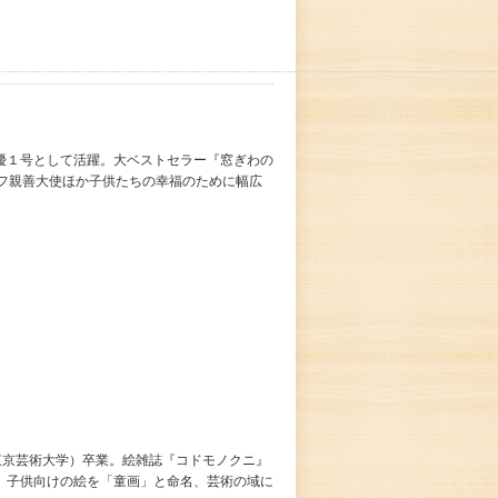
優１号として活躍。大ベストセラー『窓ぎわの
セフ親善大使ほか子供たちの幸福のために幅広
・東京芸術大学）卒業。絵雑誌『コドモノクニ』
。子供向けの絵を「童画」と命名、芸術の域に