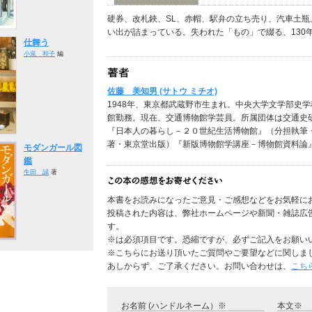
硬券、改札鋏、SL、赤帽、駅弁の立ち売り、汽車土
い出が詰まっている。失われた「もの」で綴る、130
仕舞う
小泉 和子
編
佐藤 美知男 (サトウ ミチオ)
1948年、東京都武蔵野市生まれ。中央大学文学部史
館勤務。現在、交通博物館学芸員。所属団体は交通史
『日本人の暮らし－２０世紀生活博物館』（分担執筆
著・東京堂出版）『新版博物館学講座－博物館資料論
モダンガール図
鑑
生田 誠
著
本書をお読みになったご意見・ご感想などをお気軽に
投稿された内容は、弊社ホームページや新聞・雑誌広
す。
※は必須項目です。恐縮ですが、必ずご記入をお願い
※こちらにお送り頂いたご質問やご要望などに関しま
あしからず、ご了承ください。お問い合わせは、
こち
お名前 (ハンドルネーム）※
本文※