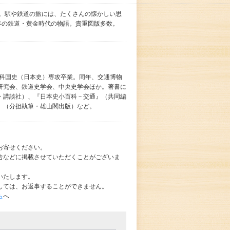
瓶。駅や鉄道の旅には、たくさんの懐かしい思
年の鉄道・黄金時代の物語。貴重図版多数。
学科国史（日本史）専攻卒業。同年、交通博物
研究会、鉄道史学会、中央史学会ほか。著書に
・講談社）、『日本史小百科－交通』（共同編
』（分担執筆・雄山閣出版）など。
お寄せください。
告などに掲載させていただくことがございま
いたします。
しては、お返事することができません。
ら
へ