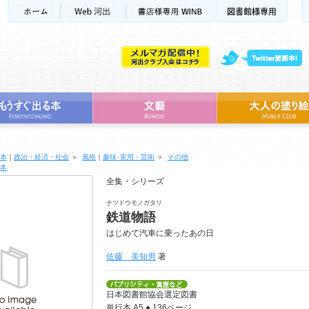
本
｜
政治・経済・社会
＞
風俗
｜
趣味･実用・芸術
＞
その他
本
全集・シリーズ
テツドウモノガタリ
鉄道物語
はじめて汽車に乗ったあの日
佐藤 美知男
著
日本図書館協会選定図書
単行本 A5 ● 136ページ