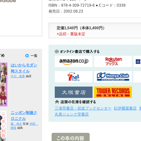
ISBN：978-4-309-72719-6 ● Cコード：0339
発売日：2002.08.23
定価1,540円（本体1,400円）
×品切・重版未定
はいからモダン
袴スタイル
中川 春香
編著
三省堂書店・岩波ブックセンター
紀伊國屋書店
ニッポン制服ク
丸善ジュンク堂書店
ロニクル
森 伸之
監修
内田
静枝
編集