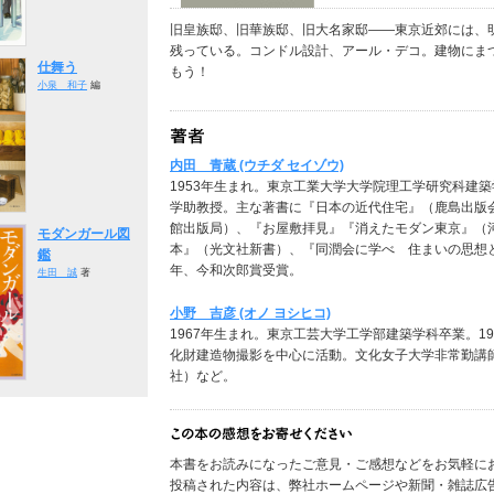
旧皇族邸、旧華族邸、旧大名家邸――東京近郊には、
残っている。コンドル設計、アール・デコ。建物にま
仕舞う
もう！
小泉 和子
編
内田 青蔵 (ウチダ セイゾウ)
1953年生まれ。東京工業大学大学院理工学研究科建
学助教授。主な著書に『日本の近代住宅』（鹿島出版
館出版局）、『お屋敷拝見』『消えたモダン東京』（
モダンガール図
本』（光文社新書）、『同潤会に学べ 住まいの思想と
鑑
年、今和次郎賞受賞。
生田 誠
著
小野 吉彦 (オノ ヨシヒコ)
1967年生まれ。東京工芸大学工学部建築学科卒業。1
化財建造物撮影を中心に活動。文化女子大学非常勤講
社）など。
本書をお読みになったご意見・ご感想などをお気軽に
投稿された内容は、弊社ホームページや新聞・雑誌広