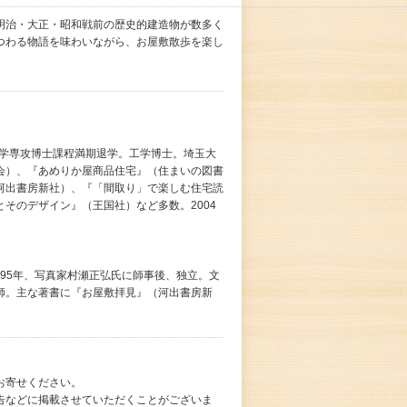
明治・大正・昭和戦前の歴史的建造物が数多く
つわる物語を味わいながら、お屋敷散歩を楽し
築学専攻博士課程満期退学。工学博士。埼玉大
会）、『あめりか屋商品住宅』（住まいの図書
河出書房新社）、『「間取り」で楽しむ住宅読
そのデザイン』（王国社）など多数。2004
995年、写真家村瀬正弘氏に師事後、独立。文
師。主な著書に『お屋敷拝見』（河出書房新
お寄せください。
告などに掲載させていただくことがございま