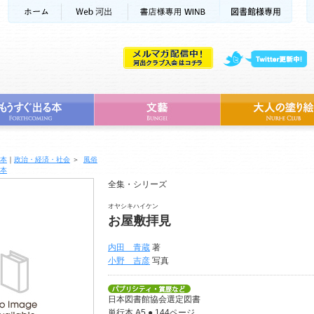
本
｜
政治・経済・社会
＞
風俗
本
全集・シリーズ
オヤシキハイケン
お屋敷拝見
内田 青蔵
著
小野 吉彦
写真
日本図書館協会選定図書
単行本 A5 ● 144ページ