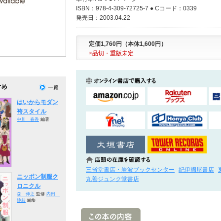
ISBN：978-4-309-72725-7 ● Cコード：0339
発売日：2003.04.22
定価1,760円（本体1,600円）
×品切・重版未定
はいからモダン
袴スタイル
中川 春香
編著
三省堂書店・岩波ブックセンター
紀伊國屋書店
ニッポン制服ク
丸善ジュンク堂書店
ロニクル
森 伸之
監修
内田
静枝
編集