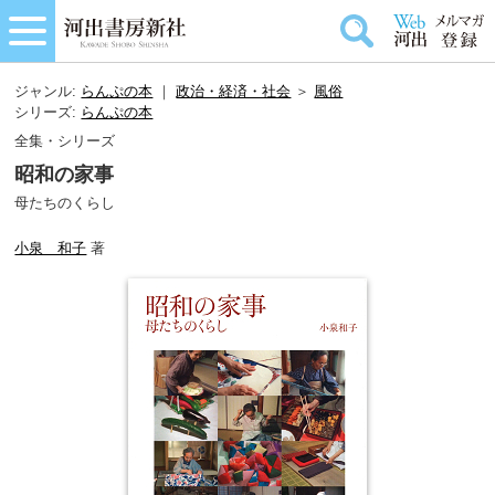
ジャンル:
らんぷの本
｜
政治・経済・社会
＞
風俗
シリーズ:
らんぷの本
全集・シリーズ
昭和の家事
母たちのくらし
小泉 和子
著