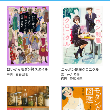
はいからモダン袴スタイル
ニッポン制服クロニクル
中川 春香 編著
森 伸之 監修
内田 静枝 編集