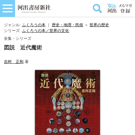
ジャンル:
ふくろうの本
｜
歴史・地理・民俗
＞
世界の歴史
シリーズ:
ふくろうの本／世界の文化
全集・シリーズ
図説 近代魔術
吉村 正和
著