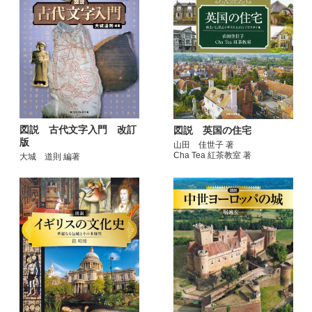
図説 古代文字入門 改訂
図説 英国の住宅
版
山田 佳世子 著
Cha Tea 紅茶教室 著
大城 道則 編著