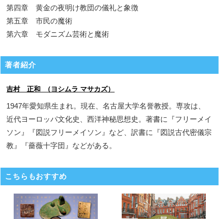
第四章 黄金の夜明け教団の儀礼と象徴
第五章 市民の魔術
第六章 モダニズム芸術と魔術
著者紹介
吉村 正和 （ヨシムラ マサカズ）
1947年愛知県生まれ。現在、名古屋大学名誉教授。専攻は、
近代ヨーロッパ文化史、西洋神秘思想史。著書に『フリーメイ
ソン』『図説フリーメイソン』など、訳書に『図説古代密儀宗
教』『薔薇十字団』などがある。
こちらもおすすめ