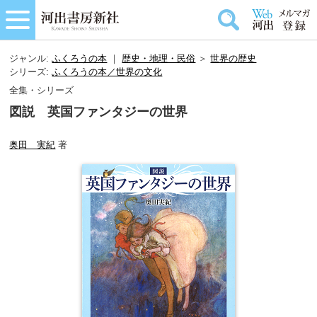
ジャンル:
ふくろうの本
｜
歴史・地理・民俗
＞
世界の歴史
シリーズ:
ふくろうの本／世界の文化
全集・シリーズ
図説 英国ファンタジーの世界
奥田 実紀
著