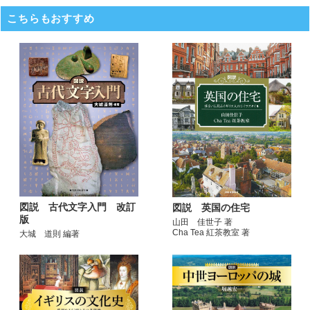
こちらもおすすめ
図説 古代文字入門 改訂
図説 英国の住宅
版
山田 佳世子 著
Cha Tea 紅茶教室 著
大城 道則 編著