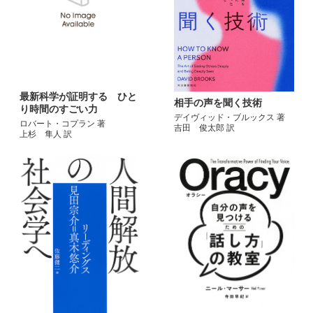
最新科学が証明する ひと
相手の声を聞く技術
り時間のすごい力
デイヴィッド・ブルックス 著
ロバート・コプラン 著
吉田 俊太郎 訳
上杉 隼人 訳