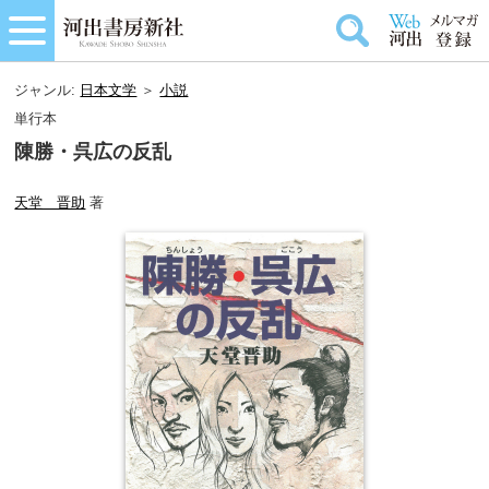
ジャンル:
日本文学
＞
小説
単行本
陳勝・呉広の反乱
天堂 晋助
著