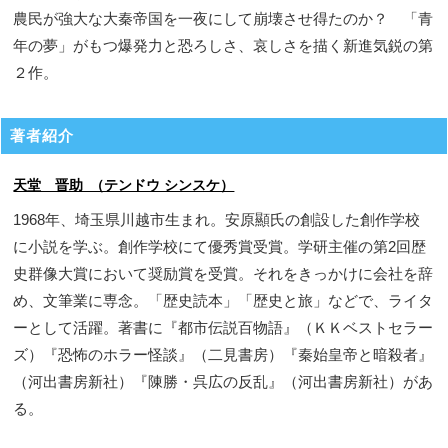
農民が強大な大秦帝国を一夜にして崩壊させ得たのか？ 「青
年の夢」がもつ爆発力と恐ろしさ、哀しさを描く新進気鋭の第
２作。
著者紹介
天堂 晋助 （テンドウ シンスケ）
1968年、埼玉県川越市生まれ。安原顯氏の創設した創作学校
に小説を学ぶ。創作学校にて優秀賞受賞。学研主催の第2回歴
史群像大賞において奨励賞を受賞。それをきっかけに会社を辞
め、文筆業に専念。「歴史読本」「歴史と旅」などで、ライタ
ーとして活躍。著書に『都市伝説百物語』（ＫＫベストセラー
ズ）『恐怖のホラー怪談』（二見書房）『秦始皇帝と暗殺者』
（河出書房新社）『陳勝・呉広の反乱』（河出書房新社）があ
る。