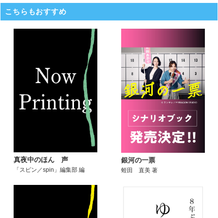
こちらもおすすめ
真夜中のほん 声
銀河の一票
「スピン／spin」編集部 編
蛭田 直美 著