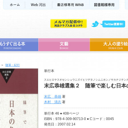
＞
随筆・紀行
単行本
スエヒロヤスオセンシュウニズイヒツデタノシムニホンノサカナジテン
末広恭雄選集２ 随筆で楽しむ日本
末広 恭雄
著
木村 清志
著
単行本 46 ● 408ページ
ISBN：978-4-309-90713-0 ● Cコード：0045
発売日：2007.02.14