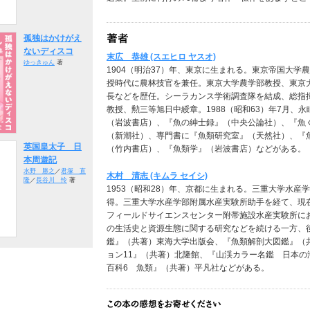
孤独はかけがえ
ないディスコ
末広 恭雄 (スエヒロ ヤスオ)
ゆっきゅん
著
1904（明治37）年、東京に生まれる。東京帝国大
授時代に農林技官を兼任。東京大学農学部教授、東京
長などを歴任。シーラカンス学術調査隊を結成、総指
教授、勲三等旭日中綬章。1988（昭和63）年7月、
（岩波書店）、『魚の紳士録』（中央公論社）、『魚
（新潮社）、専門書に『魚類研究室』（天然社）、『
英国皇太子 日
（竹内書店）、『魚類学』（岩波書店）などがある。
本周遊記
水野 勝之
／
君塚 直
木村 清志 (キムラ セイシ)
隆
／
長谷川 怜
著
1953（昭和28）年、京都に生まれる。三重大学水
得。三重大学水産学部附属水産実験所助手を経て、現
フィールドサイエンスセンター附帯施設水産実験所に
の生活史と資源生態に関する研究などを続ける一方、
鑑』（共著）東海大学出版会、『魚類解剖大図鑑』（
ョン11』（共著）北隆館、『山渓カラー名鑑 日本
百科6 魚類』（共著）平凡社などがある。