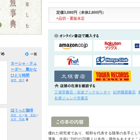
定価3,080円（本体2,800円）
×品切・重版未定
ターシャ・テュ
ーダー 豊かな
ひとり時間
食野 雅子
著
三省堂書店・岩波ブックセンター
紀伊國屋書店
丸善ジュンク堂書店
ほうっと珈琲
長田 弘
／
森 茉莉
／
永井 荷風
著
優れた研究者であり、昭和を代表する随筆の名手とし
選集。生前に刊行の70冊より名作・傑作をあますとこ