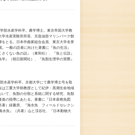
学農学部水産学科卒。農学博士。東京帝国大学教
大学水産実験所所長、京急油壺マリンパーク館
揮をとる。日本作曲家組合会員、東京大学名誉
永眠。一般の読者に向けた著書に『魚の生活』
くさくない魚の話』（東和社）、『魚と伝説』
魚学』（朝日新聞社）、『魚類生理学の実際』
産学部水産学科卒。京都大学にて農学博士号を取
在は三重大学助教授として紀伊・黒潮生命地域
おいて、魚類の分類と系統に関する研究、魚類
後進の指導にあたる。著書に『日本産稚魚図
共著）緑書房、『海水魚 フィールドセレクシ
の海水魚』（共著）山と渓谷社、『日本動物大