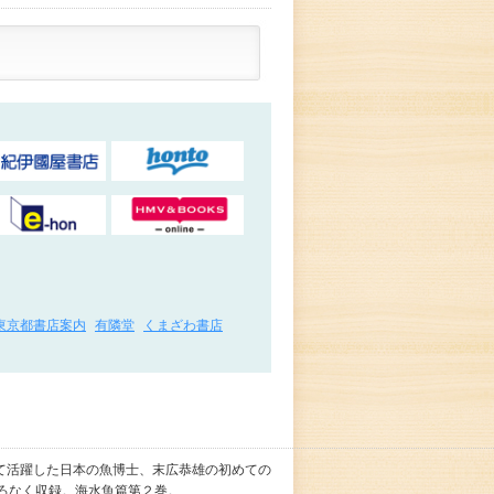
東京都書店案内
有隣堂
くまざわ書店
て活躍した日本の魚博士、末広恭雄の初めての
ろなく収録。海水魚篇第２巻。