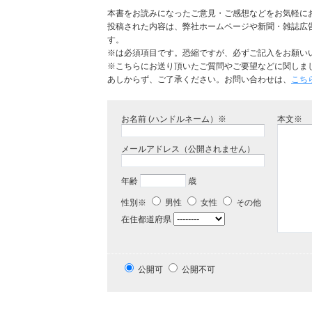
本書をお読みになったご意見・ご感想などをお気軽に
投稿された内容は、弊社ホームページや新聞・雑誌広
す。
※は必須項目です。恐縮ですが、必ずご記入をお願い
※こちらにお送り頂いたご質問やご要望などに関しま
あしからず、ご了承ください。お問い合わせは、
こち
お名前 (ハンドルネーム）※
本文※
メールアドレス（公開されません）
年齢
歳
性別※
男性
女性
その他
在住都道府県
公開可
公開不可