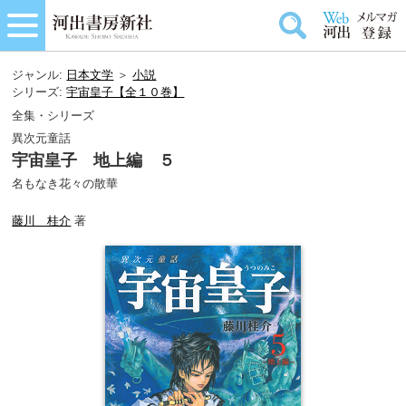
ジャンル:
日本文学
＞
小説
シリーズ:
宇宙皇子【全１０巻】
全集・シリーズ
異次元童話
宇宙皇子 地上編 ５
名もなき花々の散華
藤川 桂介
著