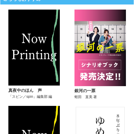
真夜中のほん 声
銀河の一票
「スピン／spin」編集部 編
蛭田 直美 著