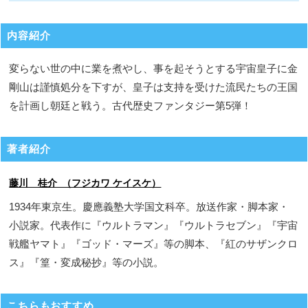
内容紹介
変らない世の中に業を煮やし、事を起そうとする宇宙皇子に金
剛山は謹慎処分を下すが、皇子は支持を受けた流民たちの王国
を計画し朝廷と戦う。古代歴史ファンタジー第5弾！
著者紹介
藤川 桂介 （フジカワ ケイスケ）
1934年東京生。慶應義塾大学国文科卒。放送作家・脚本家・
小説家。代表作に『ウルトラマン』『ウルトラセブン』『宇宙
戦艦ヤマト』『ゴッド・マーズ』等の脚本、『紅のサザンクロ
ス』『篁・変成秘抄』等の小説。
こちらもおすすめ