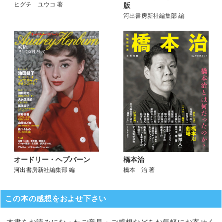
ヒグチ ユウコ 著
版
河出書房新社編集部 編
オードリー・ヘプバーン
橋本治
河出書房新社編集部 編
橋本 治 著
この本の感想をおよせ下さい