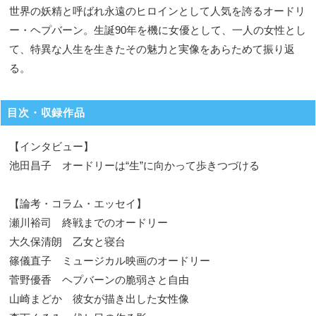
世界の妖精と呼ばれ永遠のヒロインとして人気を誇るオードリ
ー・ヘプバーン。生誕90年を機に女優として、一人の女性とし
て、特異な人生を生きたその魅力と実像をあらためて振り返
る。
目次・収録作品
【インタビュー】
池田昌子 オードリーは“生”に向かって歩きつづける
【論考・コラム・エッセイ】
瀬川裕司 終戦までのオードリー
大久保清朗 乙女と寝台
篠儀直子 ミュージカル映画のオードリー
菅野優香 ヘプバーンの脆弱さと自由
山崎まどか 彼女が描き出した女性像