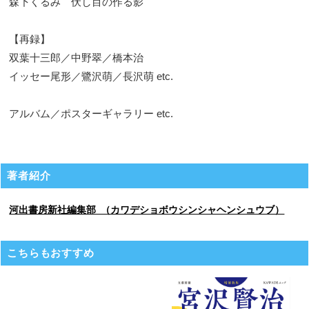
森下くるみ 伏し目の作る影
【再録】
双葉十三郎／中野翠／橋本治
イッセー尾形／鷺沢萌／長沢萌 etc.
アルバム／ポスターギャラリー etc.
著者紹介
河出書房新社編集部 （カワデショボウシンシャヘンシュウブ）
こちらもおすすめ