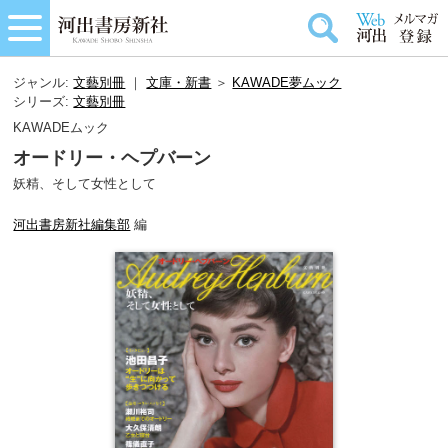
ジャンル:
文藝別冊
｜
文庫・新書
＞
KAWADE夢ムック
シリーズ:
文藝別冊
KAWADEムック
オードリー・ヘプバーン
妖精、そして女性として
河出書房新社編集部
編