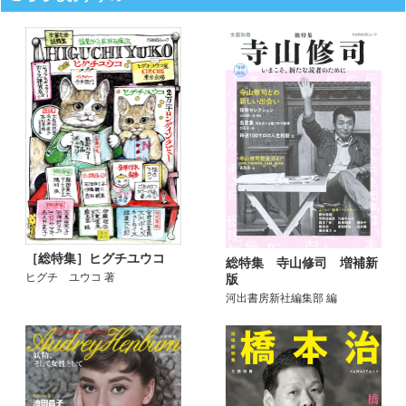
［総特集］ヒグチユウコ
総特集 寺山修司 増補新
ヒグチ ユウコ 著
版
河出書房新社編集部 編