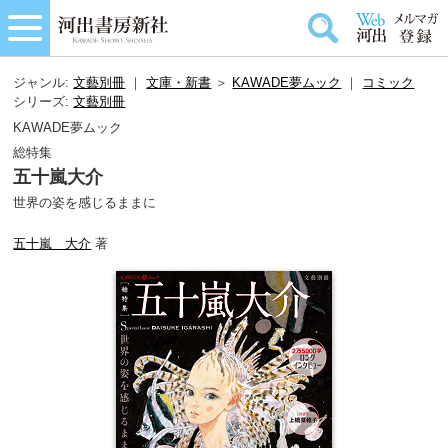
ジャンル:
文藝別冊
｜
文庫・新書
＞
KAWADE夢ムック
｜
コミック
シリーズ:
文藝別冊
KAWADE夢ムック
総特集
五十嵐大介
世界の姿を感じるままに
五十嵐 大介
著