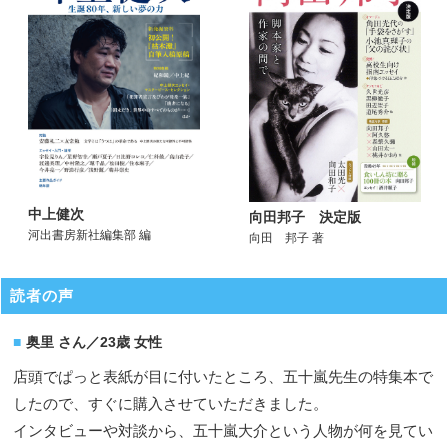
中上健次
向田邦子 決定版
河出書房新社編集部 編
向田 邦子 著
読者の声
奥里 さん／23歳 女性
店頭でぱっと表紙が目に付いたところ、五十嵐先生の特集本で
したので、すぐに購入させていただきました。
インタビューや対談から、五十嵐大介という人物が何を見てい