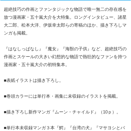
超絶技巧の作画とファンタジックな物語で唯一無二の存在感を
放つ漫画家・五十嵐大介を大特集。ロングインタビュー、諸星
大二郎、松本大洋、伊坂幸太郎らの寄稿のほか、描き下ろしマ
ンガも掲載。
『はなしっぱなし』『魔女』『海獣の子供』など、超絶技巧の
作画とスケールの大きい幻想的な物語で熱狂的なファンを持つ
漫画家・五十嵐大介の初特集本。
■表紙イラストは描き下ろし。
■巻頭カラーには単行本・画集に未収録のイラストを掲載。
■描き下ろし新作マンガ『ムーン・チャイルド』（10ｐ）。
■単行本未収録マンガ３本『鰐』『台湾の犬』『マサヨシとバ