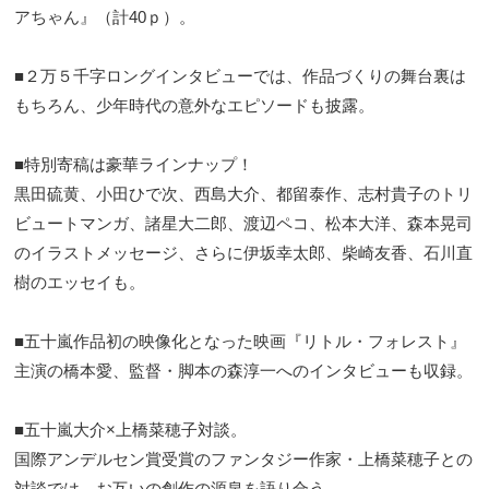
アちゃん』（計40ｐ）。
■２万５千字ロングインタビューでは、作品づくりの舞台裏は
もちろん、少年時代の意外なエピソードも披露。
■特別寄稿は豪華ラインナップ！
黒田硫黄、小田ひで次、西島大介、都留泰作、志村貴子のトリ
ビュートマンガ、諸星大二郎、渡辺ペコ、松本大洋、森本晃司
のイラストメッセージ、さらに伊坂幸太郎、柴崎友香、石川直
樹のエッセイも。
■五十嵐作品初の映像化となった映画『リトル・フォレスト』
主演の橋本愛、監督・脚本の森淳一へのインタビューも収録。
■五十嵐大介×上橋菜穂子対談。
国際アンデルセン賞受賞のファンタジー作家・上橋菜穂子との
対談では、お互いの創作の源泉を語り合う。