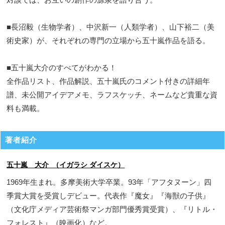
■長沼毅（生物学者）、中沢新一（人類学者）、山下裕二（美
術史家）が、それぞれの専門の立場から五十嵐作品を語る。
■五十嵐大介のすべてがわかる！
全作品リスト、作品解説、五十嵐氏のコメント付きの詳細年
譜、未公開アイデアメモ、ラフスケッチ、ネームなど貴重な資
料も満載。
著者紹介
五十嵐 大介 （イガラシ ダイスケ）
1969年生まれ。多摩美術大学卒業。93年「アフタヌーン」四
季賞大賞を受賞しデビュー。代表作『魔女』『海獣の子供』
（文化庁メディア芸術祭マンガ部門優秀賞受賞）、『リトル・
フォレスト』（映画化）など。