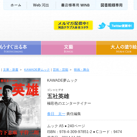
｜
文庫・新書
＞
KAWADE夢ムック
｜
芸術・芸能
＞
映画・舞台
KAWADE夢ムック
ゴシャヒデオ
五社英雄
極彩色のエンターテイナー
春日 太一
責任編集
ムック A5 ● 240ページ
ISBN：978-4-309-97851-2 ● Cコード：9474