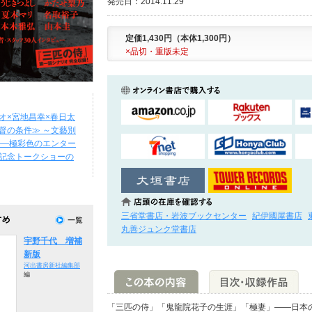
発売日：2014.11.29
定価1,430円（本体1,300円）
×品切・重版未定
オ×宮地昌幸×春日太
督の条件≫ ～文藝別
――極彩色のエンター
記念トークショーの
三省堂書店・岩波ブックセンター
紀伊國屋書店
丸善ジュンク堂書店
宇野千代 増補
新版
河出書房新社編集部
編
「三匹の侍」「鬼龍院花子の生涯」「極妻」――日本