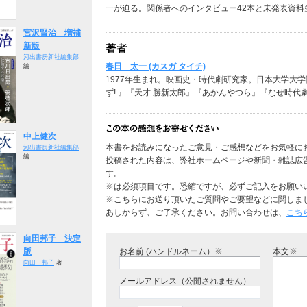
一が迫る。関係者へのインタビュー42本と未発表資料
宮沢賢治 増補
新版
河出書房新社編集部
春日 太一 (カスガ タイチ)
編
1977年生まれ。映画史・時代劇研究家。日本大学大
ず! 』『天才 勝新太郎』『あかんやつら』『なぜ時代
中上健次
本書をお読みになったご意見・ご感想などをお気軽に
河出書房新社編集部
編
投稿された内容は、弊社ホームページや新聞・雑誌広
す。
※は必須項目です。恐縮ですが、必ずご記入をお願い
※こちらにお送り頂いたご質問やご要望などに関しま
あしからず、ご了承ください。お問い合わせは、
こち
向田邦子 決定
お名前 (ハンドルネーム）※
本文※
版
向田 邦子
著
メールアドレス（公開されません）