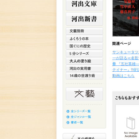
サンキュータツ
一が語る≪名監
冊 『五社英雄
テイナー』刊行
動画はこちら