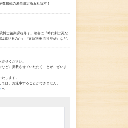
多数掲載の豪華決定版五社読本！
学院博士後期課程修了。著書に『時代劇は死な
劇は滅びるのか』『文藝別冊 五社英雄』など。
お寄せください。
告などに掲載させていただくことがございま
いたします。
しては、お返事することができません。
ら
へ