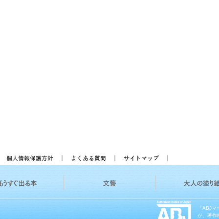
「ABJ
が、著作