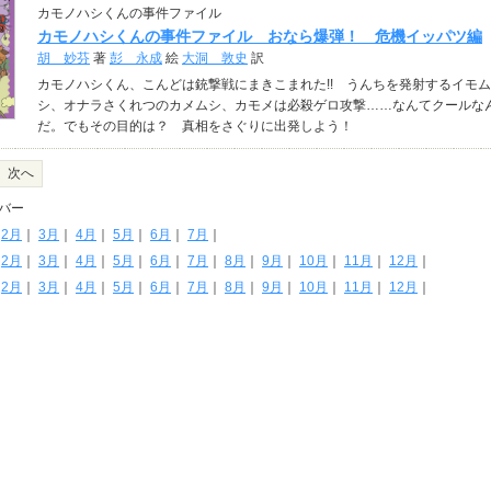
カモノハシくんの事件ファイル
カモノハシくんの事件ファイル おなら爆弾！ 危機イッパツ編
胡 妙芬
著
彭 永成
絵
大洞 敦史
訳
カモノハシくん、こんどは銃撃戦にまきこまれた!! うんちを発射するイモム
シ、オナラさくれつのカメムシ、カモメは必殺ゲロ攻撃……なんてクールな
だ。でもその目的は？ 真相をさぐりに出発しよう！
次へ
バー
｜
2月
｜
3月
｜
4月
｜
5月
｜
6月
｜
7月
｜
｜
2月
｜
3月
｜
4月
｜
5月
｜
6月
｜
7月
｜
8月
｜
9月
｜
10月
｜
11月
｜
12月
｜
｜
2月
｜
3月
｜
4月
｜
5月
｜
6月
｜
7月
｜
8月
｜
9月
｜
10月
｜
11月
｜
12月
｜