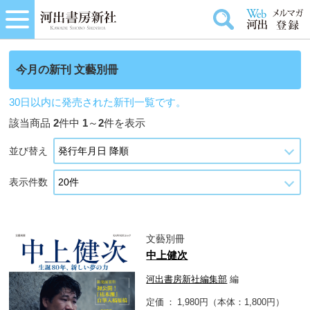
今月の新刊 文藝別冊
30日以内に発売された新刊一覧です。
該当商品
2
件中
1
～
2
件を表示
並び替え
表示件数
文藝別冊
中上健次
河出書房新社編集部
編
定価
1,980円（本体：1,800円）