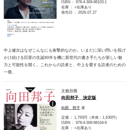
ISBN
978-4-309-98103-1
在庫
○在庫あり
発売日
2026.07.27
中上健次はなぜこんなにも衝撃的なのか。いまだに深い問いを投げ
かけ続ける巨星の生誕80年を機に新世代の書き手たちが新しい魅
力と可能性を開く。これからの読者と、中上を愛する読者のための
一冊。
文藝別冊
向田邦子 決定版
向田 邦子
著
定価
1,793円（本体：1,630円）
ISBN
978-4-309-98104-8
在庫
○在庫あり