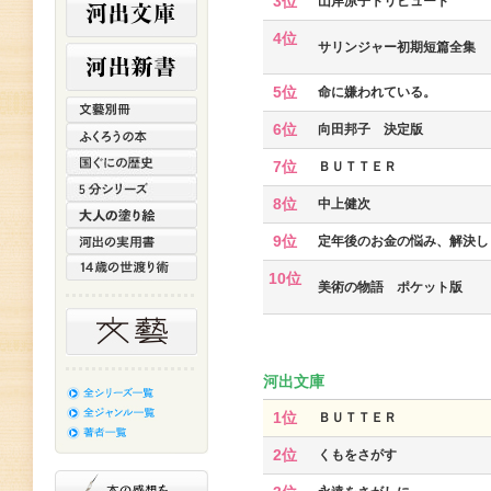
3位
山岸凉子トリビュート
4位
サリンジャー初期短篇全集
5位
命に嫌われている。
6位
向田邦子 決定版
7位
ＢＵＴＴＥＲ
8位
中上健次
9位
定年後のお金の悩み、解決し
10位
美術の物語 ポケット版
河出文庫
1位
ＢＵＴＴＥＲ
2位
くもをさがす