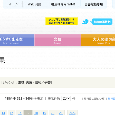
[ ジャンル：
趣味･実用・芸術／手芸
]
488
件中
321
～
340
件を表示 ｜ 表示件数
件
｜発行日の新しい順
｜
発行
14
15
16
17
18
19
20
21
次へ