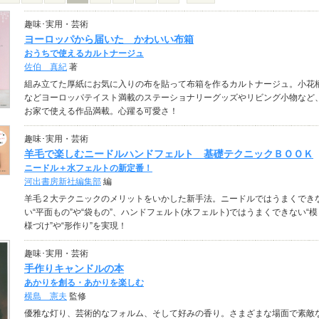
趣味･実用・芸術
ヨーロッパから届いた かわいい布箱
おうちで使えるカルトナージュ
佐伯 真紀
著
組み立てた厚紙にお気に入りの布を貼って布箱を作るカルトナージュ。小花
などヨーロッパテイスト満載のステーショナリーグッズやリビング小物など
お家で使える作品満載。心躍る可愛さ！
趣味･実用・芸術
羊毛で楽しむニードルハンドフェルト 基礎テクニックＢＯＯＫ
ニードル＋水フェルトの新定番！
河出書房新社編集部
編
羊毛２大テクニックのメリットをいかした新手法。ニードルではうまくでき
い“平面もの”や“袋もの”、ハンドフェルト(水フェルト)ではうまくできない“模
様づけ”や“形作り”を実現！
趣味･実用・芸術
手作りキャンドルの本
あかりを創る・あかりを楽しむ
横島 憲夫
監修
優雅な灯り、芸術的なフォルム、そして好みの香り。さまざまな場面で素敵