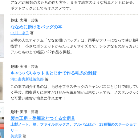
アなど24種類の犬たちの作り方を、まるで絵本のような写真とともに紹介。
ギフトブックとしてもオススメです。
趣味･実用・芸術
ななめに掛けるバッグの本
中川 糸子
著
定番の人気アイテム「ななめ掛けバッグ」は、両手がフリーになって使い勝
抜群！ 小さなポシェットからたっぷりサイズまで、シックなものからカジ
アルなものまで幅広い22作品を掲載。
趣味･実用・芸術
キャンバスネット＆とじ針で作る毛糸の雑貨
河出書房新社編集部
編
この本で紹介するのは、毛糸をプラスチックのキャンバスにとじ針で刺して
く手芸。図案通りに刺すだけだから編み物が出来ない人でも、ノスタルジッ
な可愛い雑貨が簡単に作れます！
趣味･実用・芸術
製本工房・美篶堂とつくる文房具
上製ノート、箱、ファイルボックス、アルバムほか 13種類のステーショナ
リー
美篶堂
著