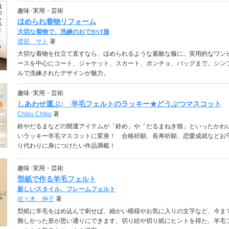
趣味･実用・芸術
ほめられ着物リフォーム
大切な着物で、洗練のおでかけ服
渡部 サト
著
大切な着物を仕立て直すなら、ほめられるような素敵な服に。実用的なワン
ースを中心にコート、ジャケット、スカート、ポンチョ、バッグまで。シン
ルで洗練されたデザインが魅力。
趣味･実用・芸術
しあわせ運ぶ♪ 羊毛フェルトのラッキー★どうぶつマスコット
Chiku Chiku
著
鈴やだるまなどの開運アイテムが「鈴め」や「だるまねき猫」といったかわ
いラッキー羊毛マスコットに変身！ 合格祈願、長寿祈願、恋愛成就などお
り代わりに身につけたい作品満載！
趣味･実用・芸術
型紙で作る羊毛フェルト
新しいスタイル、フレームフェルト
佐々木 伸子
著
型紙に羊毛をはめ込んで刺せば、細かい模様やお気に入りの文字など、今ま
難しかった形が思い通りにできます。切り絵や切り紙にヒントを得た、羊毛