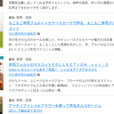
雰囲気を醸し出してくれる手作りキャンドル。材料や道具、作り方の基礎か
応用までをわかりやすく紹介します。
趣味･実用・芸術
もこもこ羊毛フェルト＝カラースカードで作る もこもこ羊毛マ
コット
河出書房新社編集部
編
羊の毛そのもののカールを残した、やさしいパステルカラーが魅力の注目素
材、カラースカード。もこもことした質感を生かした、羊、アルパカなどの
わいいどうぶつ羊毛マスコットが満載。
趣味･実用・芸術
羊毛フェルトのマスコットＣＯＬＬＥＣＴＩＯＮ ｖｏｌ．３
かわいい＆ユニークな全９７作品！ レシピ＆アイデアＢＯＯＫ
河出書房新社編集部
編
小さなドール、ユニークなキャラクター、ブローチ仕上げの使えるマスコッ
ト、ウサギやクマなど人気の可愛い動物etc.。マスコットづくりの作品例と
イデアがギュッと詰まったお得な一冊。
趣味･実用・芸術
アーティフィシャルフラワーを使って作る大人コサージュ
ばらして組み立てるだけ