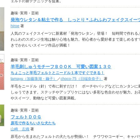
ェルトの新テクニックを提案。
趣味･実用・芸術
発泡ウレタン＆粘土で作る しっとり＊ふわふわフェイクスイー
hiroe
著
人気のフェイクスイーツに新素材「発泡ウレタン」登場！ 短時間で作れる
わふわのスポンジ生地は触り心地も魅力。初心者から愛好者まで楽しめるす
きでかわいいスイーツ作品が満載！
趣味･実用・芸術
羊毛刺しゅうモチーフＢＯＯＫ 可愛い図案１３０
ちょこっと羊毛フェルトとニードル１本ですぐできる！
tamayu（加藤珠湖・繭子）
／
choco-75（日端奈奈子）
著
羊毛をニードル（針）で布に刺すだけ！ ポーチやバッグなどにカンタンに
しゅうできます。ステッチやアップリケにはない多彩な色合わせが魅力。お
やスイーツ、動物など可愛い図案満載。
趣味･実用・芸術
フェルトＤＯＧ
原毛で作るちいさな犬たち
山崎 左織
著
原毛から生まれたフェルトの犬たちが勢揃い！ チワワやコーギー、キャバ