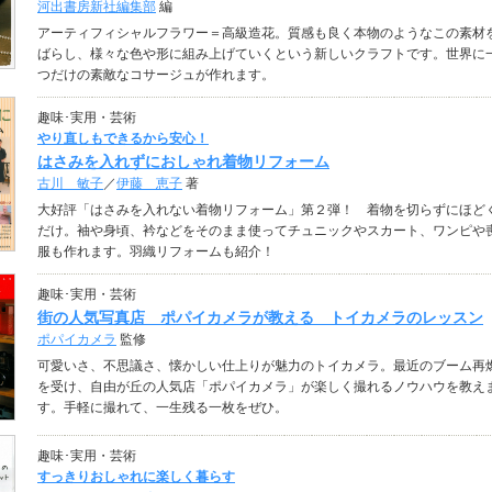
河出書房新社編集部
編
アーティフィシャルフラワー＝高級造花。質感も良く本物のようなこの素材
ばらし、様々な色や形に組み上げていくという新しいクラフトです。世界に
つだけの素敵なコサージュが作れます。
趣味･実用・芸術
やり直しもできるから安心！
はさみを入れずにおしゃれ着物リフォーム
古川 敏子
／
伊藤 恵子
著
大好評「はさみを入れない着物リフォーム」第２弾！ 着物を切らずにほど
だけ。袖や身頃、衿などをそのまま使ってチュニックやスカート、ワンピや
服も作れます。羽織リフォームも紹介！
趣味･実用・芸術
街の人気写真店 ポパイカメラが教える トイカメラのレッスン
ポパイカメラ
監修
可愛いさ、不思議さ、懐かしい仕上りが魅力のトイカメラ。最近のブーム再
を受け、自由が丘の人気店「ポパイカメラ」が楽しく撮れるノウハウを教え
す。手軽に撮れて、一生残る一枚をぜひ。
趣味･実用・芸術
すっきりおしゃれに楽しく暮らす