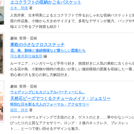
エコクラフトの収納かご＆バスケット
古木 明美
著
人気作家、古木明美によるエコクラフトで作るおしゃれな収納バスケットと
貨の作品集。小物から大きめサイズまで、多彩なデザインが魅力。バッグや
端エコで作るプチ雑貨も紹介！
趣味･実用・芸術
東欧の小さなクロスステッチ
花、鳥、動物と連続模様など愛らしい図案たち
河出書房新社編集部
編
ルーマニア、ハンガリーなど手作り好き、雑貨好きに人気の東欧に古くから
わる花や鳥、小動物や独特の色合いが美しい連続模様の図案を収録した一冊
初心者の方も安心の刺し方解説付き。
趣味･実用・芸術
ウェディングにもカジュアルパーティーにも。
天然石ビーズでつくるクチュールメイド・ジュエリー
特別な日を彩る大人のフォーマル・アクセサリー
柴田 祥衣
著
パーティーやウェディングで主役のとき、ゲストのとき……華やかなシーン
ぴったりの上質なアクセサリー。ロング・２連のネックレス、ブレスレッ
ト……と一つで使い回せるデザインも魅力。