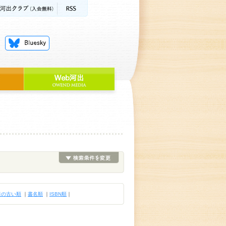
日の古い順
｜
書名順
｜
ISBN順
｜