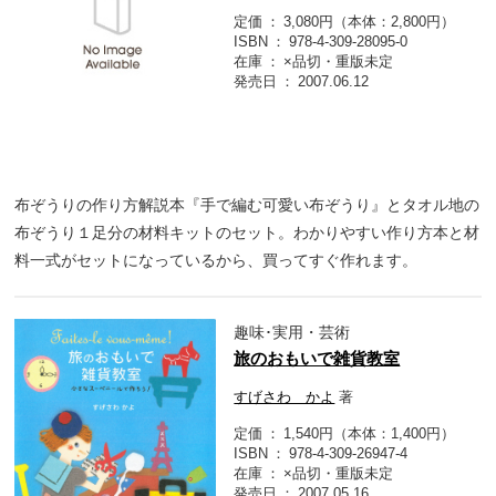
定価
3,080円（本体：2,800円）
ISBN
978-4-309-28095-0
在庫
×品切・重版未定
発売日
2007.06.12
布ぞうりの作り方解説本『手で編む可愛い布ぞうり』とタオル地の
布ぞうり１足分の材料キットのセット。わかりやすい作り方本と材
料一式がセットになっているから、買ってすぐ作れます。
趣味･実用・芸術
旅のおもいで雑貨教室
すげさわ かよ
著
定価
1,540円（本体：1,400円）
ISBN
978-4-309-26947-4
在庫
×品切・重版未定
発売日
2007.05.16