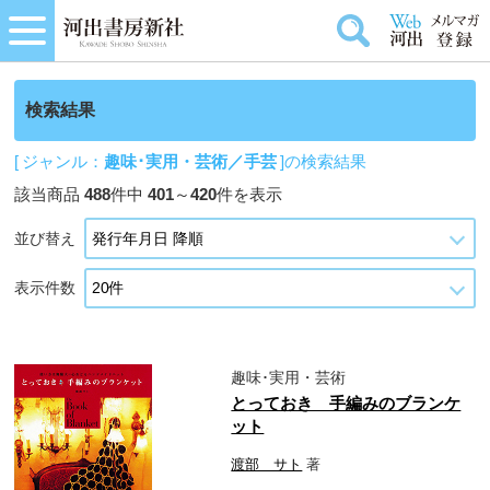
検索結果
[ ジャンル：
趣味･実用・芸術／手芸
]の検索結果
該当商品
488
件中
401
～
420
件を表示
並び替え
表示件数
趣味･実用・芸術
とっておき 手編みのブランケ
ット
渡部 サト
著