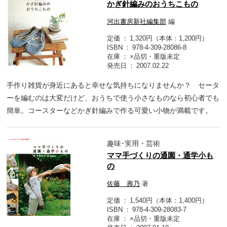
かぎ針編みのおうちこもの
河出書房新社編集部
編
定価
1,320円（本体：1,200円）
ISBN
978-4-309-28086-8
在庫
×品切・重版未定
発売日
2007.02.22
手作り雑貨が身近にあると幸せな気持ちになりませんか？ セータ
ーを編むのは大変だけど、おうちで使う小さなものなら初心者でも
簡単。コースターなどかぎ針編みで作る可愛い小物が満載です。
趣味･実用・芸術
ママ手づくりの通園・通学小も
の
佐藤 壽乃
著
定価
1,540円（本体：1,400円）
ISBN
978-4-309-28083-7
在庫
×品切・重版未定