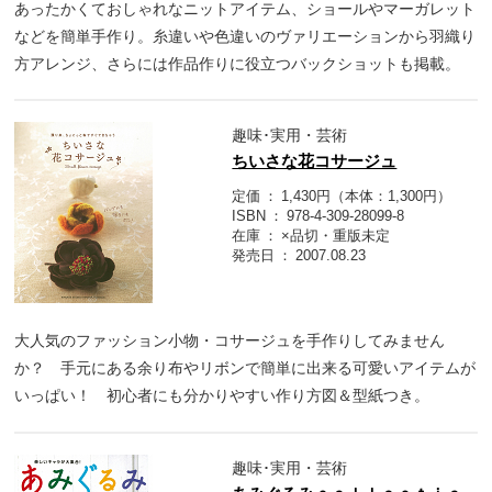
あったかくておしゃれなニットアイテム、ショールやマーガレット
などを簡単手作り。糸違いや色違いのヴァリエーションから羽織り
方アレンジ、さらには作品作りに役立つバックショットも掲載。
趣味･実用・芸術
ちいさな花コサージュ
定価
1,430円（本体：1,300円）
ISBN
978-4-309-28099-8
在庫
×品切・重版未定
発売日
2007.08.23
大人気のファッション小物・コサージュを手作りしてみません
か？ 手元にある余り布やリボンで簡単に出来る可愛いアイテムが
いっぱい！ 初心者にも分かりやすい作り方図＆型紙つき。
趣味･実用・芸術