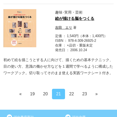
趣味･実用・芸術
絵が描ける脳をつくる
吉田 エリ
著
定価
1,540円（本体：1,400円）
ISBN
978-4-309-26925-2
在庫
×品切・重版未定
発売日
2006.10.24
初めて絵を描こうとする人に向けて、描くための基本テクニック、
目の使い方、意識の働かせ方などを１週間で学べるように構成した
ワークブック。切り取ってそのまま使える実践ワークシート付き。
«
19
20
21
22
23
»