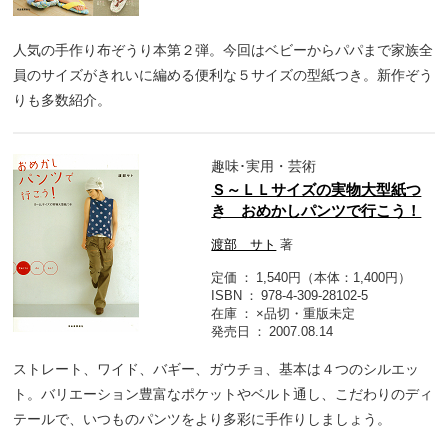
人気の手作り布ぞうり本第２弾。今回はベビーからパパまで家族全
員のサイズがきれいに編める便利な５サイズの型紙つき。新作ぞう
りも多数紹介。
趣味･実用・芸術
Ｓ～ＬＬサイズの実物大型紙つ
き おめかしパンツで行こう！
渡部 サト
著
定価
1,540円（本体：1,400円）
ISBN
978-4-309-28102-5
在庫
×品切・重版未定
発売日
2007.08.14
ストレート、ワイド、バギー、ガウチョ、基本は４つのシルエッ
ト。バリエーション豊富なポケットやベルト通し、こだわりのディ
テールで、いつものパンツをより多彩に手作りしましょう。