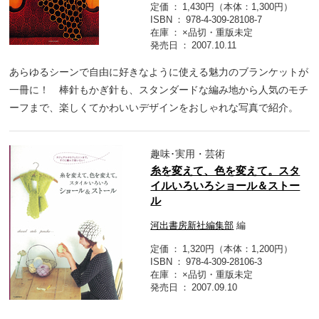
定価
1,430円（本体：1,300円）
ISBN
978-4-309-28108-7
在庫
×品切・重版未定
発売日
2007.10.11
あらゆるシーンで自由に好きなように使える魅力のブランケットが
一冊に！ 棒針もかぎ針も、スタンダードな編み地から人気のモチ
ーフまで、楽しくてかわいいデザインをおしゃれな写真で紹介。
趣味･実用・芸術
糸を変えて、色を変えて。スタ
イルいろいろショール＆ストー
ル
河出書房新社編集部
編
定価
1,320円（本体：1,200円）
ISBN
978-4-309-28106-3
在庫
×品切・重版未定
発売日
2007.09.10