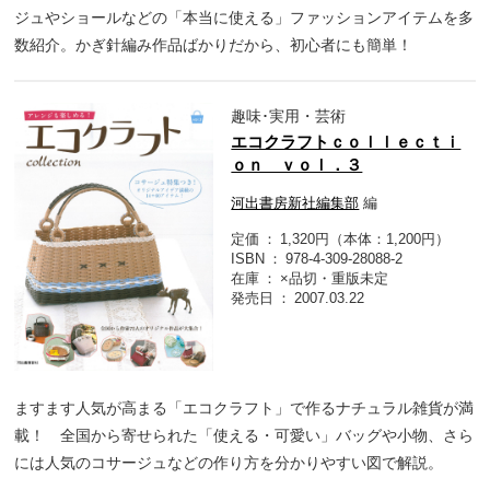
ジュやショールなどの「本当に使える」ファッションアイテムを多
数紹介。かぎ針編み作品ばかりだから、初心者にも簡単！
趣味･実用・芸術
エコクラフトｃｏｌｌｅｃｔｉ
ｏｎ ｖｏｌ．３
河出書房新社編集部
編
定価
1,320円（本体：1,200円）
ISBN
978-4-309-28088-2
在庫
×品切・重版未定
発売日
2007.03.22
ますます人気が高まる「エコクラフト」で作るナチュラル雑貨が満
載！ 全国から寄せられた「使える・可愛い」バッグや小物、さら
には人気のコサージュなどの作り方を分かりやすい図で解説。