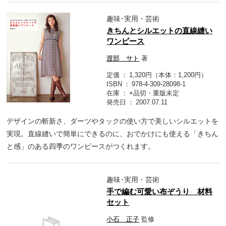
趣味･実用・芸術
きちんとシルエットの直線縫い
ワンピース
渡部 サト
著
定価
1,320円（本体：1,200円）
ISBN
978-4-309-28098-1
在庫
×品切・重版未定
発売日
2007.07.11
デザインの斬新さ、ダーツやタックの使い方で美しいシルエットを
実現。直線縫いで簡単にできるのに、おでかけにも使える「きちん
と感」のある四季のワンピースがつくれます。
趣味･実用・芸術
手で編む可愛い布ぞうり 材料
セット
小石 正子
監修