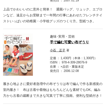
発売日
2007.01.19
上品でかわいいのに意外と簡単！ 通園バッグ、リュック、エプロ
ンなど、遠足からお受験まで一年間の行事にあわせたフレンチテイ
ストいっぱいの幼稚園・小学校グッズのつくり方。型紙つき。
趣味･実用・芸術
手で編む可愛い布ぞうり
小石 正子
著
定価
1,430円（本体：1,300円）
ISBN
978-4-309-28076-9
在庫
×品切・重版未定
発売日
2006.12.08
履き心地よさに愛好者急増中の布ぞうりは布で編んで作る新感覚の
室内履き！ 布は古着や着物はもちろんどんな素材でもOK。編み
方から古着の裁断まで大きな写真で丁寧に指南。便利な型紙付き！