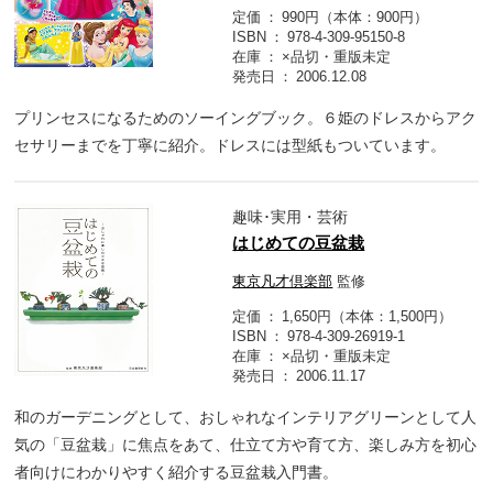
定価
990円（本体：900円）
ISBN
978-4-309-95150-8
在庫
×品切・重版未定
発売日
2006.12.08
プリンセスになるためのソーイングブック。６姫のドレスからアク
セサリーまでを丁寧に紹介。ドレスには型紙もついています。
趣味･実用・芸術
はじめての豆盆栽
東京凡才倶楽部
監修
定価
1,650円（本体：1,500円）
ISBN
978-4-309-26919-1
在庫
×品切・重版未定
発売日
2006.11.17
和のガーデニングとして、おしゃれなインテリアグリーンとして人
気の「豆盆栽」に焦点をあて、仕立て方や育て方、楽しみ方を初心
者向けにわかりやすく紹介する豆盆栽入門書。