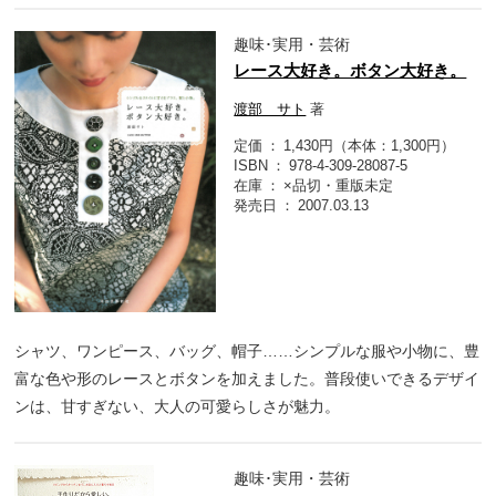
趣味･実用・芸術
レース大好き。ボタン大好き。
渡部 サト
著
定価
1,430円（本体：1,300円）
ISBN
978-4-309-28087-5
在庫
×品切・重版未定
発売日
2007.03.13
シャツ、ワンピース、バッグ、帽子……シンプルな服や小物に、豊
富な色や形のレースとボタンを加えました。普段使いできるデザイ
ンは、甘すぎない、大人の可愛らしさが魅力。
趣味･実用・芸術