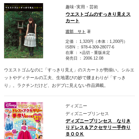
趣味･実用・芸術
ウエストゴムのすっきり見えス
カート
渡部 サト
著
定価
1,320円（本体：1,200円）
ISBN
978-4-309-28077-6
在庫
×品切・重版未定
発売日
2006.12.08
ウエストゴムなのに「すっきり見え」のスカートが勢揃い。シルエ
ットやディテールの工夫、生地選びの妙で腰まわりが「すっき
り」。ラクチンだけど、おデブに見えない作品満載。
ディズニー
ディズニープリンセス
ディズニープリンセス なりき
りドレス＆アクセサリー手作り
ＢＯＯＫ