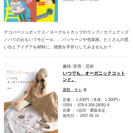
デコパージュボックス／ヨーグルトカップのランプ／カフェグッズ
／パリのおもいでモビール……パッケージや包装紙、たくさんの思
い出とアイデアを材料に、雑貨を手作りしてみませんか？
趣味･実用・芸術
いつでも、オーガニックコット
ンと。
渡部 サト
著
定価
1,430円（本体：1,300円）
ISBN
978-4-309-28092-9
在庫
×品切・重版未定
発売日
2007.05.16