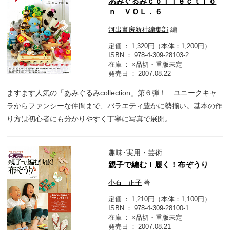
あみぐるみｃｏｌｌｅｃｔｉｏ
ｎ ＶＯＬ．６
河出書房新社編集部
編
定価
1,320円（本体：1,200円）
ISBN
978-4-309-28103-2
在庫
×品切・重版未定
発売日
2007.08.22
ますます人気の「あみぐるみcollection」第６弾！ ユニークキャ
ラからファンシーな仲間まで、バラエティ豊かに勢揃い。基本の作
り方は初心者にも分かりやすく丁寧に写真で展開。
趣味･実用・芸術
親子で編む！履く！布ぞうり
小石 正子
著
定価
1,210円（本体：1,100円）
ISBN
978-4-309-28100-1
在庫
×品切・重版未定
発売日
2007.08.21