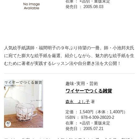
在庫
×品切・重版未定
発売日
2005.08.03
人気絵手紙講師・福間明子の９年ぶり待望の一冊。師・小池邦夫氏
に宛てた膨大な絵手紙を厳選、紹介しながら、魅力的な絵手紙を生
むために著者が実践するレッスン法や自分磨き法を大公開！
趣味･実用・芸術
ワイヤーでつくる雑貨
森永 よし子
著
定価
1,540円（本体：1,400円）
ISBN
978-4-309-28020-2
在庫
×品切・重版未定
発売日
2005.07.21