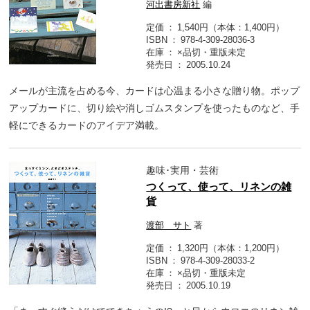
河出書房新社
編
定価
1,540円（本体：1,400円）
ISBN
978-4-309-28036-3
在庫
×品切・重版未定
発売日
2005.10.24
メールが主流を占める今、カードは心温まる小さな贈り物。ポップ
アップカードに、切り絵や消しゴムスタンプを使ったものなど、手
軽にできるカードのアイデア満載。
趣味･実用・芸術
つくって、使って、リネンの雑
貨
渡部 サト
著
定価
1,320円（本体：1,200円）
ISBN
978-4-309-28033-2
在庫
×品切・重版未定
発売日
2005.10.19