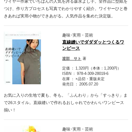
ワイヤー作家でいちばんの人気を誇る森永よし子。全作品に型紙を
つけ、作り方プロセスも写真でわかりやすく紹介。ワイヤーひと巻
きあれば実用小物ができあがる。人気作品を集めた決定版。
趣味･実用・芸術
直線縫いでダダダッとつくるワ
ンピース
渡部 サト
著
定価
1,320円（本体：1,200円）
ISBN
978-4-309-28019-6
在庫
×品切・重版未定
発売日
2005.07.20
お気に入りの生地で夏も、冬も。「ふんわり」から「すっきり」ま
で26スタイル。直線縫いで作れるおしゃれでかわいいワンピース
揃い！
趣味･実用・芸術