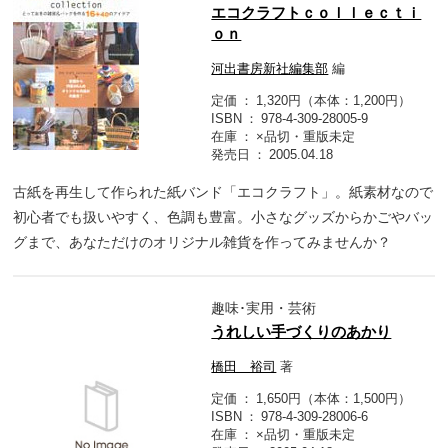
エコクラフトｃｏｌｌｅｃｔｉ
ｏｎ
河出書房新社編集部
編
定価
1,320円（本体：1,200円）
ISBN
978-4-309-28005-9
在庫
×品切・重版未定
発売日
2005.04.18
古紙を再生して作られた紙バンド「エコクラフト」。紙素材なので
初心者でも扱いやすく、色調も豊富。小さなグッズからかごやバッ
グまで、あなただけのオリジナル雑貨を作ってみませんか？
趣味･実用・芸術
うれしい手づくりのあかり
橋田 裕司
著
定価
1,650円（本体：1,500円）
ISBN
978-4-309-28006-6
在庫
×品切・重版未定