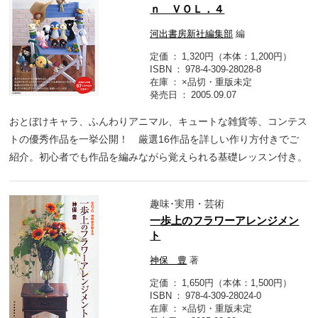
ｎ ＶＯＬ．４
河出書房新社編集部
編
定価
1,320円（本体：1,200円）
ISBN
978-4-309-28028-8
在庫
×品切・重版未定
発売日
2005.09.07
おとぼけキャラ、ふんわりアニマル、キュートな雑貨等、コンテス
トの優秀作品を一挙公開！ 厳選16作品を詳しい作り方付きでご
紹介。初心者でも作品を編みながら覚えられる基礎レッスン付き。
趣味･実用・芸術
一歩上のフラワーアレンジメン
ト
神保 豊
著
定価
1,650円（本体：1,500円）
ISBN
978-4-309-28024-0
在庫
×品切・重版未定