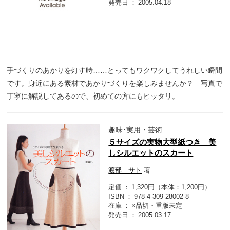
発売日
2005.04.18
手づくりのあかりを灯す時……とってもワクワクしてうれしい瞬間
です。身近にある素材であかりづくりを楽しみませんか？ 写真で
丁寧に解説してあるので、初めての方にもピッタリ。
趣味･実用・芸術
５サイズの実物大型紙つき 美
しシルエットのスカート
渡部 サト
著
定価
1,320円（本体：1,200円）
ISBN
978-4-309-28002-8
在庫
×品切・重版未定
発売日
2005.03.17