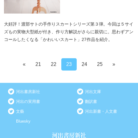
大好評！渡部サトの手作りスカートシリーズ第３弾。今回は５サイ
ズもの実物大型紙が付き、作り方解説がさらに親切に。思わずアン
コールしたくなる「かわいいスカート」27作品を紹介。
«
21
22
23
24
25
»
河出書房新社
河出文庫
河出の実用書
翻訳書
文藝
河出新書・人文書
Bluesky