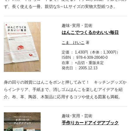
ず、長く使える一冊。親切なS～LLサイズの実物大型紙つき。
趣味･実用・芸術
はんこでつくるかわいい毎日
こま けいこ
著
定価
1,430円（本体：1,300円）
ISBN
978-4-309-28040-0
在庫
×品切・重版未定
発売日
2005.12.13
身の回りの雑貨にはんこをポンと押してみて！ キッチングッズか
らインテリア、手紙まで、消しゴムはんこを楽しむアイデアを紹
介。布、革、陶器、木製品に応用するコツや使える図案も満載。
趣味･実用・芸術
手作りカードアイデアブック