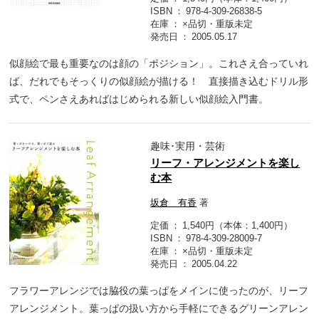
ISBN
978-4-309-26838-5
在庫
×品切・重版未定
発売日
2005.05.17
似顔絵で最も重要なのは顔の「ポジション」。これさえ合っていれ
ば、だれでもそっくりの似顔絵が描ける！ 直接描き込むドリル形
式で、ペンさえあればはじめられる新しい似顔絵入門書。
趣味･実用・芸術
リーフ・アレンジメントを楽し
む本
坂倉 有香
著
定価
1,540円（本体：1,400円）
ISBN
978-4-309-28009-7
在庫
×品切・重版未定
発売日
2005.04.22
フラワーアレンジでは脇役の葉っぱをメインに使ったのが、リーフ
アレンジメント。葉っぱの扱い方から手軽にできるグリーンアレン