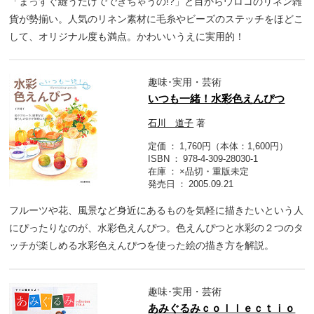
「まっすぐ縫うだけでできちゃうの!?」と目からウロコのリネン雑
貨が勢揃い。人気のリネン素材に毛糸やビーズのステッチをほどこ
して、オリジナル度も満点。かわいいうえに実用的！
趣味･実用・芸術
いつも一緒！水彩色えんぴつ
石川 道子
著
定価
1,760円（本体：1,600円）
ISBN
978-4-309-28030-1
在庫
×品切・重版未定
発売日
2005.09.21
フルーツや花、風景など身近にあるものを気軽に描きたいという人
にぴったりなのが、水彩色えんぴつ。色えんぴつと水彩の２つのタ
ッチが楽しめる水彩色えんぴつを使った絵の描き方を解説。
趣味･実用・芸術
あみぐるみｃｏｌｌｅｃｔｉｏ