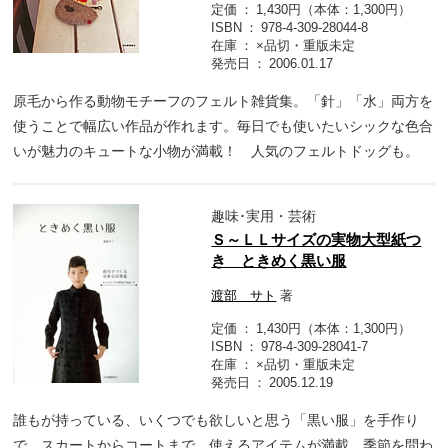
定価
1,430円（本体：1,300円）
ISBN
978-4-309-28044-8
在庫
×品切・重版未定
発売日
2006.01.17
原毛から作る動物モチーフのフェルト雑貨集。「針」「水」両方を
使うことで幅広い作品が作れます。毎日でも使いたいシックな色合
いが魅力のキュートな小物が満載！ 人気のフェルトドッグも。
趣味･実用・芸術
Ｓ～ＬＬサイズの実物大型紙つ
き ときめく黒い服
渡部 サト
著
定価
1,430円（本体：1,300円）
ISBN
978-4-309-28041-7
在庫
×品切・重版未定
発売日
2005.12.19
誰もが持っている、いくつでも欲しいと思う「黒い服」を手作り
で。スカートからコートまで、使えるアイテムが満載。季節を問わ