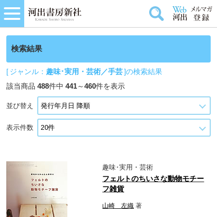
検索結果
[ ジャンル：
趣味･実用・芸術／手芸
]の検索結果
該当商品
488
件中
441
～
460
件を表示
並び替え
表示件数
趣味･実用・芸術
フェルトのちいさな動物モチー
フ雑貨
山崎 左織
著