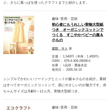
ジ、さらに葉っぱを使ったクラフトまでと紹介します。
趣味･実用・芸術
初心者にもうれしい実物大型紙
つき オーガニックコットンで
つくる すこやかベビーの服＆
小もの
渡部 サト
著
定価
1,540円（本体：1,400円）
ISBN
978-4-309-28008-0
在庫
×品切・重版未定
発売日
2005.04.19
シンプルでかわいいソーイングとニットの服＆小ものを紹介。素材
はすべてオーガニックコットンで、肌にやさしいのが魅力です。赤
ちゃんサイズは月齢0～12ヵ月。実物大型紙つき。
趣味･実用・芸術