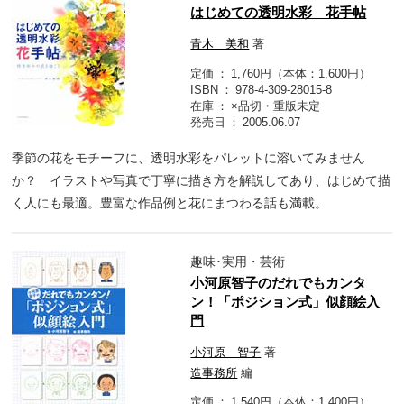
はじめての透明水彩 花手帖
青木 美和
著
定価
1,760円（本体：1,600円）
ISBN
978-4-309-28015-8
在庫
×品切・重版未定
発売日
2005.06.07
季節の花をモチーフに、透明水彩をパレットに溶いてみません
か？ イラストや写真で丁寧に描き方を解説してあり、はじめて描
く人にも最適。豊富な作品例と花にまつわる話も満載。
趣味･実用・芸術
小河原智子のだれでもカンタ
ン！「ポジション式」似顔絵入
門
小河原 智子
著
造事務所
編
定価
1,540円（本体：1,400円）