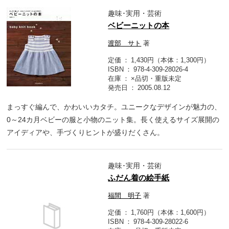
趣味･実用・芸術
ベビーニットの本
渡部 サト
著
定価
1,430円（本体：1,300円）
ISBN
978-4-309-28026-4
在庫
×品切・重版未定
発売日
2005.08.12
まっすぐ編んで、かわいいカタチ。ユニークなデザインが魅力の、
0～24カ月ベビーの服と小物のニット集。長く使えるサイズ展開の
アイディアや、手づくりヒントが盛りだくさん。
趣味･実用・芸術
ふだん着の絵手紙
福間 明子
著
定価
1,760円（本体：1,600円）
ISBN
978-4-309-28022-6