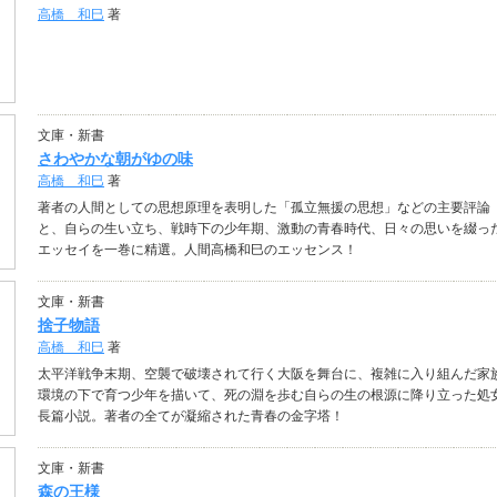
高橋 和巳
著
文庫・新書
さわやかな朝がゆの味
高橋 和巳
著
著者の人間としての思想原理を表明した「孤立無援の思想」などの主要評論
と、自らの生い立ち、戦時下の少年期、激動の青春時代、日々の思いを綴っ
エッセイを一巻に精選。人間高橋和巳のエッセンス！
文庫・新書
捨子物語
高橋 和巳
著
太平洋戦争末期、空襲で破壊されて行く大阪を舞台に、複雑に入り組んだ家
環境の下で育つ少年を描いて、死の淵を歩む自らの生の根源に降り立った処
長篇小説。著者の全てが凝縮された青春の金字塔！
文庫・新書
森の王様