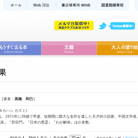
[ 著者：
高橋 和巳
]
タカハシ カズミ)
まれ。1971年に39歳で早逝。短期間に膨大な名作を遺した天才的小説家。中国文学
党派』『邪宗門』『日本の悪霊』『わが解体』ほか多数。