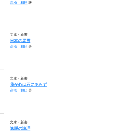
高橋 和巳
著
文庫・新書
日本の悪霊
高橋 和巳
著
文庫・新書
我が心は石にあらず
高橋 和巳
著
文庫・新書
逸脱の論理