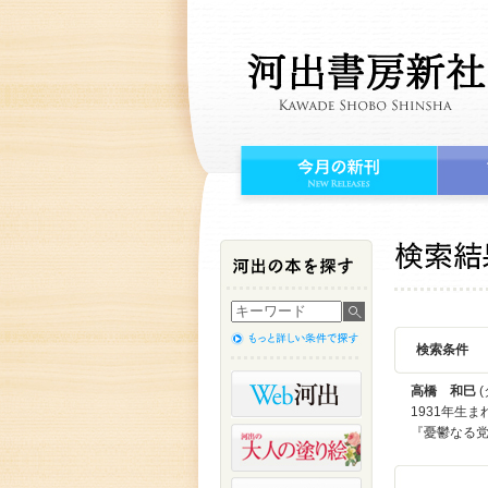
検索条件
高橋 和巳
(
1931年生
『憂鬱なる