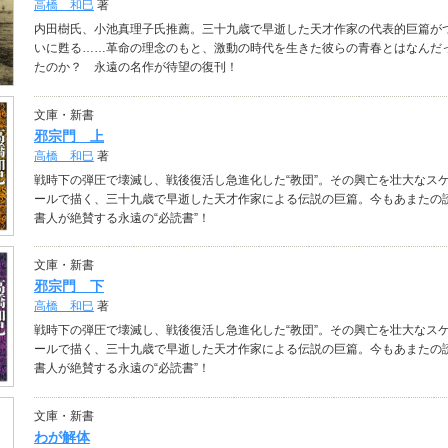
高橋 和巳
著
内田樹氏、小池真理子氏推薦。三十九歳で早逝した天才作家の代表的巨篇が
いに甦る……革命の理念のもと、激動の時代を生きた彼らの青春とはなんだ
たのか？ 永遠の名作が待望の復刊！
文庫・新書
邪宗門 上
高橋 和巳
著
戦時下の弾圧で壊滅し、戦後復活し急進化した“教団”。その興亡を壮大なス
ールで描く、三十九歳で早逝した天才作家による伝説の巨篇。今もあまたの
書人が絶賛する永遠の“必読書”！
文庫・新書
邪宗門 下
高橋 和巳
著
戦時下の弾圧で壊滅し、戦後復活し急進化した“教団”。その興亡を壮大なス
ールで描く、三十九歳で早逝した天才作家による伝説の巨篇。今もあまたの
書人が絶賛する永遠の“必読書”！
文庫・新書
わが解体