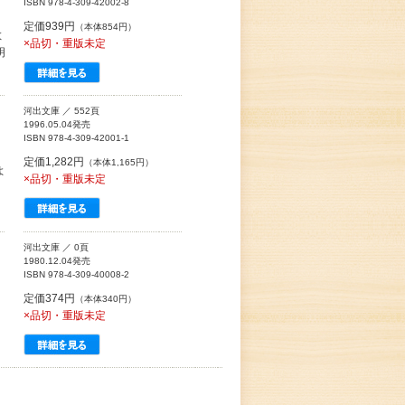
ISBN 978-4-309-42002-8
定価939円
（本体854円）
散
×品切・重版未定
明
河出文庫 ／ 552頁
1996.05.04発売
ISBN 978-4-309-42001-1
定価1,282円
（本体1,165円）
よ
×品切・重版未定
。
河出文庫 ／ 0頁
1980.12.04発売
ISBN 978-4-309-40008-2
定価374円
（本体340円）
×品切・重版未定