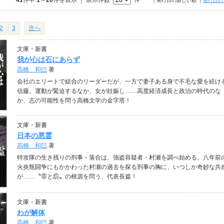
41
件中
1
～
20
件を表示 ｜ 表示件数
件
｜発行日の新しい順
｜
発行日の
2
3
次へ
文庫・新書
我が心は石にあらず
高橋 和巳
著
会社のエリートで組合のリーダーだが、一方で妻子ある身で不毛な愛を続け
信藤。運動が緊迫するなか、女が妊娠し……高度経済成長と政治の時代のな
か、志の可能性を問う高橋文学の金字塔！
文庫・新書
日本の悪霊
高橋 和巳
著
特攻隊の生き残りの刑事・落合は、強盗容疑者・村瀬を調べ始める。八年前
火炎瓶闘争にもかかわった村瀬の過去を探る刑事の胸に、いつしか奇妙な共
が……〝罪と罰〟の根源を問う、代表長篇！
文庫・新書
わが解体
高橋 和巳
著