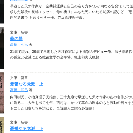
早逝した天才作家が、全共闘運動と自己の在り方を“わが内なる告発”として
求した最後の長編エッセイ、母の祈りにみちた死にいたる闘病の記など、“思
想的遺書”とも言うべき一冊。赤坂真理氏推薦。
文庫・新書
悲の器
高橋 和巳
著
31歳で現れ、39歳で早逝した天才作家による衝撃のデビュー作。法学部教授
の孤立と破滅に迫る戦後文学の金字塔。亀山郁夫氏絶賛！
文庫・新書
憂鬱なる党派 上
高橋 和巳
著
内田樹氏、小池真理子氏推薦。三十九歳で早逝した天才作家のあの名作がつ
に甦る……大学を出て七年、西村は、かつて革命の理念のもと激動の日々を
もにした旧友たちを訪ねる。全読書人に贈る必読書！
文庫・新書
憂鬱なる党派 下