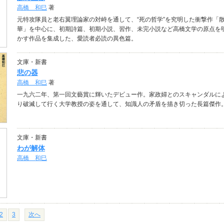
高橋 和巳
著
元特攻隊員と老右翼理論家の対峙を通して、“死の哲学”を究明した衝撃作「
華」を中心に、初期詩篇、初期小説、習作、未完小説など高橋文学の原点を
かす作品を集成した、愛読者必読の異色篇。
文庫・新書
悲の器
高橋 和巳
著
一九六二年、第一回文藝賞に輝いたデビュー作。家政婦とのスキャンダルに
り破滅して行く大学教授の姿を通して、知識人の矛盾を描き切った長篇傑作
文庫・新書
わが解体
高橋 和巳
2
3
次へ