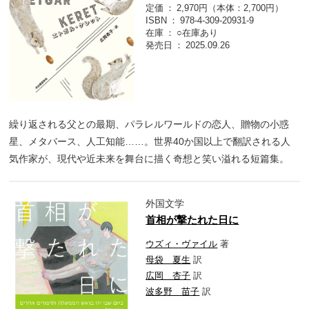
定価
2,970円（本体：2,700円）
ISBN
978-4-309-20931-9
在庫
○在庫あり
発売日
2025.09.26
繰り返される父との最期、パラレルワールドの恋人、贈物の小惑
星、メタバース、人工知能……。世界40か国以上で翻訳される人
気作家が、現代や近未来を舞台に描く奇想と笑い溢れる短篇集。
外国文学
首相が撃たれた日に
ウズィ・ヴァイル
著
母袋 夏生
訳
広岡 杏子
訳
波多野 苗子
訳