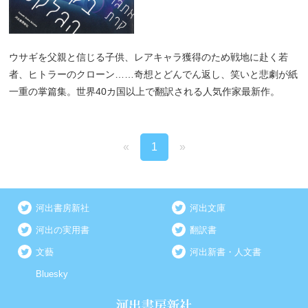
ウサギを父親と信じる子供、レアキャラ獲得のため戦地に赴く若
者、ヒトラーのクローン……奇想とどんでん返し、笑いと悲劇が紙
一重の掌篇集。世界40カ国以上で翻訳される人気作家最新作。
«
1
»
河出書房新社
河出文庫
河出の実用書
翻訳書
文藝
河出新書・人文書
Bluesky