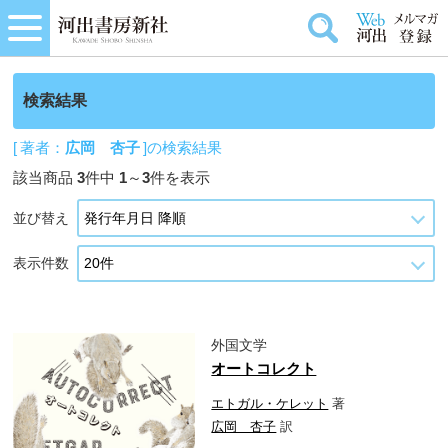
検索結果
[ 著者：
広岡 杏子
]の検索結果
該当商品
3
件中
1
～
3
件を表示
並び替え
表示件数
外国文学
オートコレクト
エトガル・ケレット
著
広岡 杏子
訳