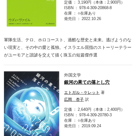
定価
3,190円（本体：2,900円）
ISBN
978-4-309-20868-8
在庫
○在庫あり
発売日
2022.10.26
軍隊生活、テロ、ホロコースト、過酷な歴史と未来。逃げようのな
い現実と、その中の愛と孤独。イスラエル屈指のストーリーテラー
がユーモアと諧謔を交えて描く珠玉の短篇傑作選
外国文学
銀河の果ての落とし穴
エトガル・ケレット
著
広岡 杏子
訳
定価
2,640円（本体：2,400円）
ISBN
978-4-309-20780-3
在庫
○在庫あり
発売日
2019.09.24