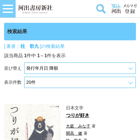
検索結果
[ 著者：
桂 歌丸
]の検索結果
該当商品
1
件中
1
～
1
件を表示
並び替え
表示件数
日本文学
つりが好き
大庭 みな子
著
開高 健
著