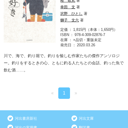
桂 歌丸
著
幸田 文
著
沢野 ひとし
著
獅子 文六
著
定価
1,815円（本体：1,650円）
ISBN
978-4-309-02876-7
在庫
×品切・重版未定
発売日
2020.03.26
川で、海で、釣り堀で。釣りを愉しむ作家たちの傑作アンソロジ
ー。釣りをするときの心、ともに釣る人たちとの会話、釣った魚で
飲む酒……。
«
1
»
河出書房新社
河出文庫
河出の実用書
翻訳書