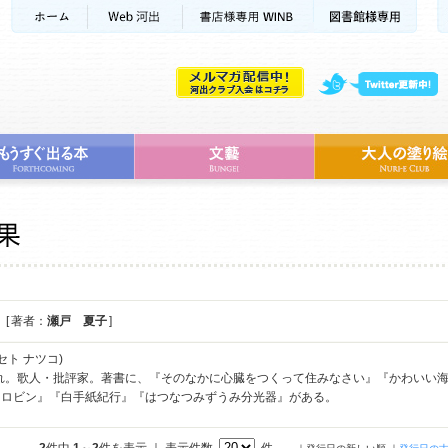
[ 著者：
瀬戸 夏子
]
セト ナツコ)
まれ。歌人・批評家。著書に、『そのなかに心臓をつくって住みなさい』『かわいい海と
・ロビン』『白手紙紀行』『はつなつみずうみ分光器』がある。