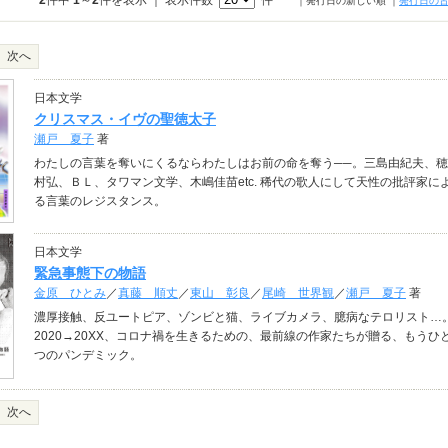
2
件中
1
～
2
件を表示 ｜ 表示件数
件
｜発行日の新しい順
｜
発行日の
次へ
日本文学
クリスマス・イヴの聖徳太子
瀬戸 夏子
著
わたしの言葉を奪いにくるならわたしはお前の命を奪う──。三島由紀夫、穂
村弘、ＢＬ、タワマン文学、木嶋佳苗etc. 稀代の歌人にして天性の批評家に
る言葉のレジスタンス。
日本文学
緊急事態下の物語
金原 ひとみ
／
真藤 順丈
／
東山 彰良
／
尾崎 世界観
／
瀬戸 夏子
著
濃厚接触、反ユートピア、ゾンビと猫、ライブカメラ、臆病なテロリスト…
2020→20XX、コロナ禍を生きるための、最前線の作家たちが贈る、もうひ
つのパンデミック。
次へ