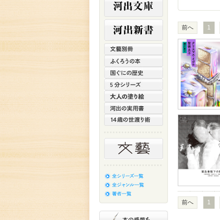
前へ
1
前へ
1