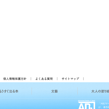
「ABJ
が、著作