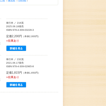
古い順
｜
書名順
｜
ISBN順
｜
単行本 ／ 216頁
2025.09.18発売
ISBN 978-4-309-03228-3
定価2,200円
（本体2,000円）
○在庫あり
よ
単行本 ／ 232頁
2021.06.17発売
ISBN 978-4-309-02965-8
定価1,815円
（本体1,650円）
。
○在庫あり
と