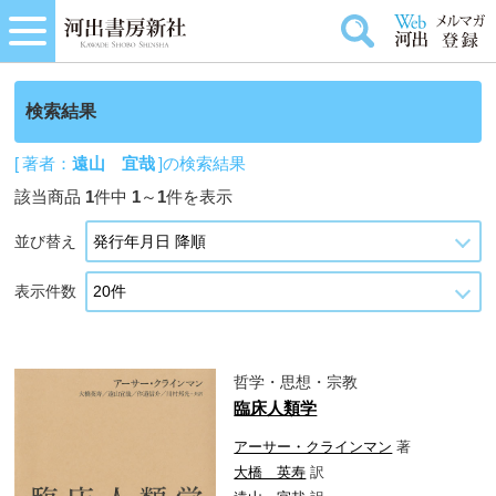
検索結果
[ 著者：
遠山 宜哉
]の検索結果
該当商品
1
件中
1
～
1
件を表示
並び替え
表示件数
哲学・思想・宗教
臨床人類学
アーサー・クラインマン
著
大橋 英寿
訳