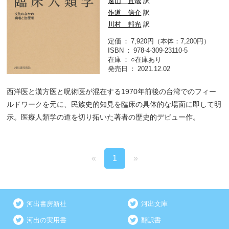
遠山 宜哉
訳
作道 信介
訳
川村 邦光
訳
定価
7,920円（本体：7,200円）
ISBN
978-4-309-23110-5
在庫
○在庫あり
発売日
2021.12.02
西洋医と漢方医と呪術医が混在する1970年前後の台湾でのフィー
ルドワークを元に、民族史的知見を臨床の具体的な場面に即して明
示。医療人類学の道を切り拓いた著者の歴史的デビュー作。
«
1
»
河出書房新社
河出文庫
河出の実用書
翻訳書