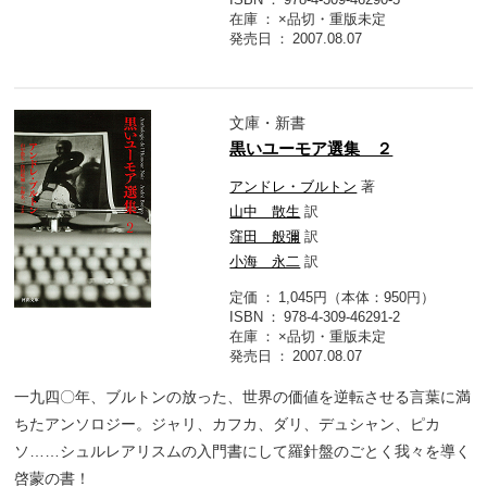
在庫
×品切・重版未定
発売日
2007.08.07
文庫・新書
黒いユーモア選集 ２
アンドレ・ブルトン
著
山中 散生
訳
窪田 般彌
訳
小海 永二
訳
定価
1,045円（本体：950円）
ISBN
978-4-309-46291-2
在庫
×品切・重版未定
発売日
2007.08.07
一九四〇年、ブルトンの放った、世界の価値を逆転させる言葉に満
ちたアンソロジー。ジャリ、カフカ、ダリ、デュシャン、ピカ
ソ……シュルレアリスムの入門書にして羅針盤のごとく我々を導く
啓蒙の書！