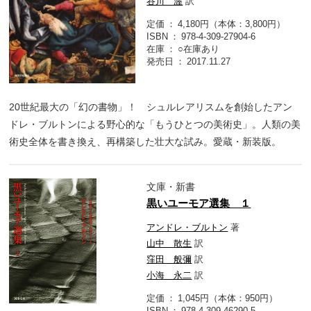
谷川 渥
訳
定価
4,180円（本体：3,800円）
ISBN
978-4-309-27904-6
在庫
○在庫あり
発売日
2017.11.27
20世紀最大の「幻の書物」！ シュルレアリスムを創始したアン
ドレ・ブルトンによる野心的な「もうひとつの美術史」。人類の美
術史全体を書き換え、再構築した壮大な試み。愛蔵・新装版。
文庫・新書
黒いユーモア選集 １
アンドレ・ブルトン
著
山中 散生
訳
窪田 般彌
訳
小海 永二
訳
定価
1,045円（本体：950円）
ISBN
978-4-309-46290-5