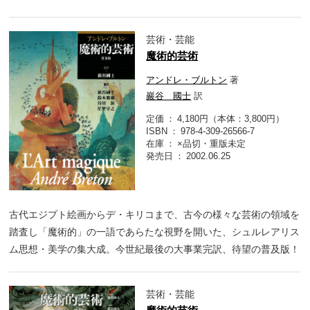
芸術・芸能
魔術的芸術
アンドレ・ブルトン
著
巖谷 國士
訳
定価
4,180円（本体：3,800円）
ISBN
978-4-309-26566-7
在庫
×品切・重版未定
発売日
2002.06.25
古代エジプト絵画からデ・キリコまで、古今の様々な芸術の領域を
踏査し「魔術的」の一語であらたな視野を開いた、シュルレアリス
ム思想・美学の集大成。今世紀最後の大事業完訳、待望の普及版！
芸術・芸能