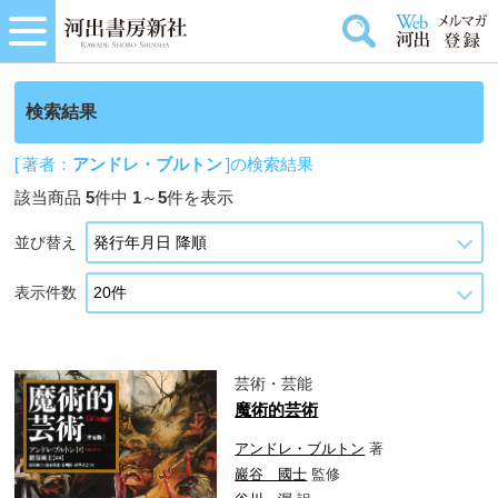
検索結果
[ 著者：
アンドレ・ブルトン
]の検索結果
該当商品
5
件中
1
～
5
件を表示
並び替え
表示件数
芸術・芸能
魔術的芸術
アンドレ・ブルトン
著
巖谷 國士
監修