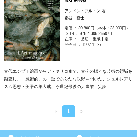
魔術的芸術
アンドレ・ブルトン
著
巖谷 國士
定価
30,800円（本体：28,000円）
ISBN
978-4-309-25507-1
在庫
×品切・重版未定
発売日
1997.11.27
古代エジプト絵画からデ・キリコまで、古今の様々な芸術の領域を
踏査し、「魔術的」の一語であらたな視野を開いた、シュルレアリ
スム思想・美学の集大成。今世紀最後の大事業、完訳！
«
1
»