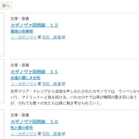
次へ
文庫・新書
カザノヴァ回想録 １２
最後の色事師
Ｊ・カザノヴァ
著
窪田 般彌
訳
文庫・新書
カザノヴァ回想録 １１
永遠の麗しき女性
Ｊ・カザノヴァ
著
窪田 般彌
訳
女帝マリア・テレジアから追放を申しわたされたカザノヴァは、ウィーンか
パリ、マドリッドへと旅を続ける。バルセロナでは再び幽閉の憂き目に会う
が、それでも数々の女たちは彼に魅き寄せられていく。
文庫・新書
カザノヴァ回想録 １０
性と愛の哲学
Ｊ・カザノヴァ
著
窪田 般彌
訳