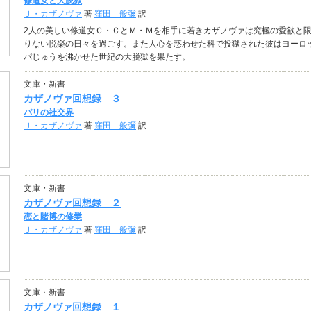
修道女と大脱獄
Ｊ・カザノヴァ
著
窪田 般彌
訳
2人の美しい修道女Ｃ・ＣとＭ・Ｍを相手に若きカザノヴァは究極の愛欲と
りない悦楽の日々を過ごす。また人心を惑わせた科で投獄された彼はヨーロ
パじゅうを沸かせた世紀の大脱獄を果たす。
文庫・新書
カザノヴァ回想録 ３
パリの社交界
Ｊ・カザノヴァ
著
窪田 般彌
訳
文庫・新書
カザノヴァ回想録 ２
恋と賭博の修業
Ｊ・カザノヴァ
著
窪田 般彌
訳
文庫・新書
カザノヴァ回想録 １