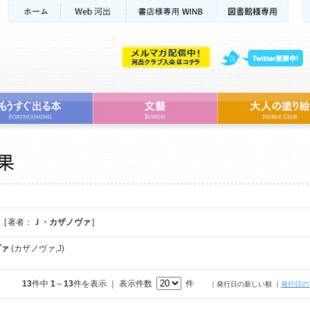
[ 著者：
Ｊ・カザノヴァ
]
ヴァ
(カザノヴァ,J)
13
件中
1
～
13
件を表示 ｜ 表示件数
件
｜発行日の新しい順
｜
発行日の