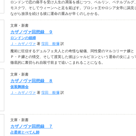
ロンドンで恋の痛手を受け人生の凋落を感じつつ、ベルリン、ペテルブルグ
モスクワ、そしてウィーンへと足を延ばす。プロシャ王やロシア女帝に謁見
ながら放浪を続ける彼に運命の重みが辛くのしかかる。
文庫・新書
カザノヴァ回想録 ９
ロンドンの娼婦
Ｊ・カザノヴァ
著
窪田 般彌
訳
魔術に狂信するデュルフェ夫人との奇怪な秘儀、同性愛のマルコリーナ嬢と
Ｐ・Ｐ嬢との情交、そして渡英した彼はシャルピヨンという運命の女によっ
徹底的に裏切られ自殺寸前まで追いこまれることになる。
文庫・新書
カザノヴァ回想録 ８
仮装舞踏会
Ｊ・カザノヴァ
著
窪田 般彌
訳
文庫・新書
カザノヴァ回想録 ７
占星術とぺてん師