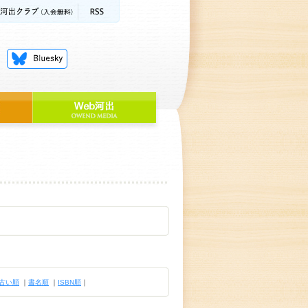
古い順
｜
書名順
｜
ISBN順
｜