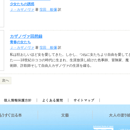
少女たちの誘惑
Ｊ・カザノヴァ
著
窪田 般彌
訳
カザノヴァ回想録
青春の女たち
Ｊ・カザノヴァ
著
窪田 般彌
訳
私は狂おしいほど女を愛してきた。しかし、つねに女たちより自由を愛して
た――18世紀ロココの時代に生まれ、生涯放浪し続けた色事師、冒険家、魔
術師、詐欺師そして自由人カザノヴァの生涯を綴る。
次へ
「ABJ