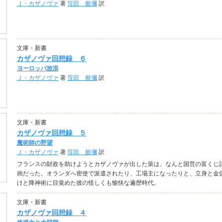
Ｊ・カザノヴァ
著
窪田 般彌
訳
文庫・新書
カザノヴァ回想録 ６
ヨーロッパ放浪
Ｊ・カザノヴァ
著
窪田 般彌
訳
文庫・新書
カザノヴァ回想録 ５
魔術師の野望
Ｊ・カザノヴァ
著
窪田 般彌
訳
フランスの財政を助けようとカザノヴァが出した策は、なんと国営の富くじ
画だった。オランダへ密使で派遣されたり、工場主になったりと、立身と金
けと降神術に目覚めた彼の怪しくも愉快な遍歴時代。
文庫・新書
カザノヴァ回想録 ４