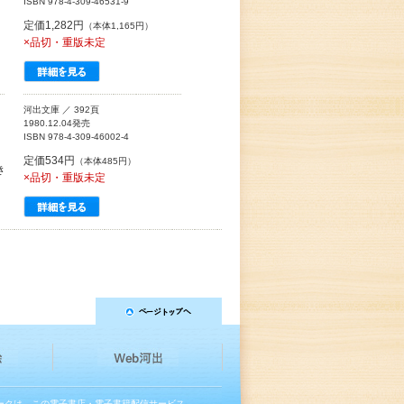
ISBN 978-4-309-46531-9
定価1,282円
（本体1,165円）
×品切・重版未定
河出文庫 ／ 392頁
1980.12.04発売
ISBN 978-4-309-46002-4
定価534円
（本体485円）
き
×品切・重版未定
マークは、この電子書店・電子書籍配信サービス