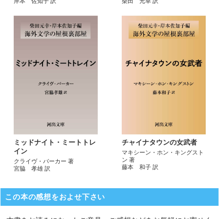
岸本 佐知子 訳
柴田 元幸 訳
ミッドナイト・ミートトレ
チャイナタウンの女武者
イン
マキシーン・ホン・キングスト
ン 著
クライヴ・バーカー 著
藤本 和子 訳
宮脇 孝雄 訳
この本の感想をおよせ下さい