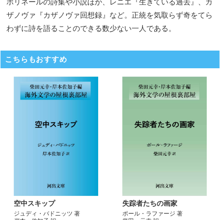
ポリネールの詩集や小説ほか、レニエ『生きている過去』、カ
ザノヴァ『カザノヴァ回想録』など。正統を気取らず奇をてら
わずに詩を語ることのできる数少ない一人である。
こちらもおすすめ
空中スキップ
失踪者たちの画家
ジュディ・バドニッツ 著
ポール・ラファージ 著