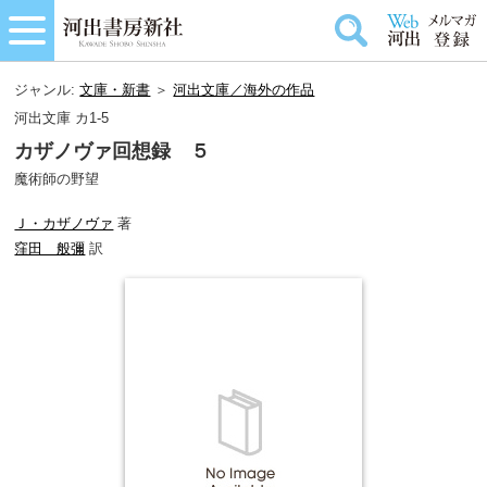
ジャンル:
文庫・新書
＞
河出文庫／海外の作品
河出文庫 カ1-5
カザノヴァ回想録 ５
魔術師の野望
Ｊ・カザノヴァ
著
窪田 般彌
訳