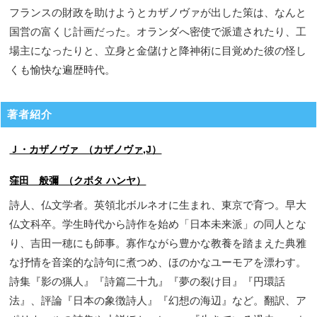
フランスの財政を助けようとカザノヴァが出した策は、なんと
国営の富くじ計画だった。オランダへ密使で派遣されたり、工
場主になったりと、立身と金儲けと降神術に目覚めた彼の怪し
くも愉快な遍歴時代。
著者紹介
Ｊ・カザノヴァ （カザノヴァ,J）
窪田 般彌 （クボタ ハンヤ）
詩人、仏文学者。英領北ボルネオに生まれ、東京で育つ。早大
仏文科卒。学生時代から詩作を始め「日本未来派」の同人とな
り、吉田一穂にも師事。寡作ながら豊かな教養を踏まえた典雅
な抒情を音楽的な詩句に煮つめ、ほのかなユーモアを漂わす。
詩集『影の猟人』『詩篇二十九』『夢の裂け目』『円環話
法』、評論『日本の象徴詩人』『幻想の海辺』など。翻訳、ア