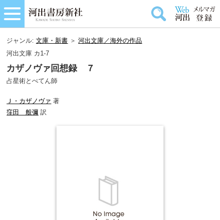
ジャンル:
文庫・新書
＞
河出文庫／海外の作品
河出文庫 カ1-7
カザノヴァ回想録 ７
占星術とぺてん師
Ｊ・カザノヴァ
著
窪田 般彌
訳