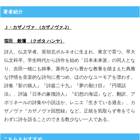
著者紹介
Ｊ・カザノヴァ （カザノヴァ,J）
窪田 般彌 （クボタ ハンヤ）
詩人、仏文学者。英領北ボルネオに生まれ、東京で育つ。早大
仏文科卒。学生時代から詩作を始め「日本未来派」の同人とな
り、吉田一穂にも師事。寡作ながら豊かな教養を踏まえた典雅
な抒情を音楽的な詩句に煮つめ、ほのかなユーモアを漂わす。
詩集『影の猟人』『詩篇二十九』『夢の裂け目』『円環話
法』、評論『日本の象徴詩人』『幻想の海辺』など。翻訳、ア
ポリネールの詩集や小説ほか、レニエ『生きている過去』、カ
ザノヴァ『カザノヴァ回想録』など。正統を気取らず奇をてら
わずに詩を語ることのできる数少ない一人である。
こちらもおすすめ