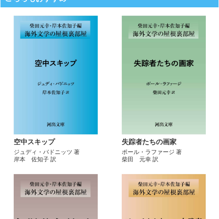
空中スキップ
失踪者たちの画家
ジュディ・バドニッツ 著
ポール・ラファージ 著
岸本 佐知子 訳
柴田 元幸 訳