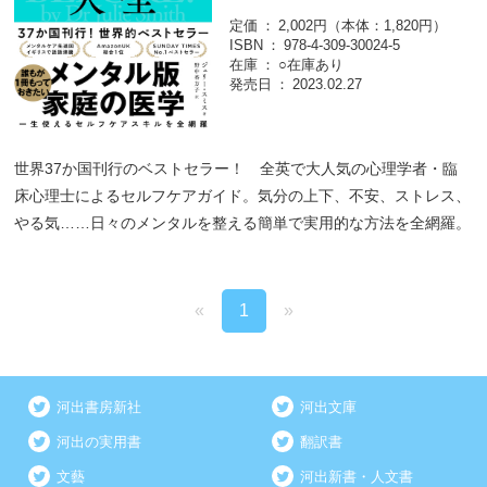
定価
2,002円（本体：1,820円）
ISBN
978-4-309-30024-5
在庫
○在庫あり
発売日
2023.02.27
世界37か国刊行のベストセラー！ 全英で大人気の心理学者・臨
床心理士によるセルフケアガイド。気分の上下、不安、ストレス、
やる気……日々のメンタルを整える簡単で実用的な方法を全網羅。
«
1
»
河出書房新社
河出文庫
河出の実用書
翻訳書
文藝
河出新書・人文書