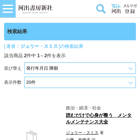
検索結果
[ 著者：
ジュリー・スミス
]の検索結果
該当商品
2
件中
1
～
2
件を表示
並び替え
表示件数
政治・経済・社会
読むだけで心身が整う メンタ
ルメンテナンス大全
ジュリー・スミス
著
山藤 奈穂子
訳