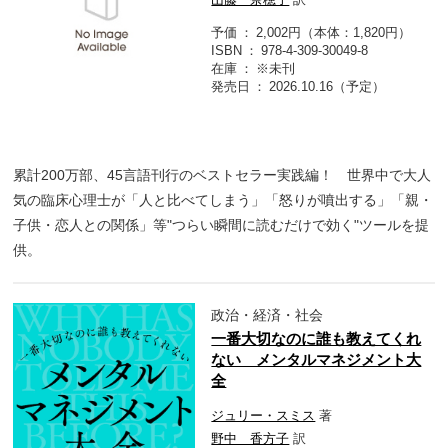
予価
2,002円（本体：1,820円）
ISBN
978-4-309-30049-8
在庫
※未刊
発売日
2026.10.16（予定）
累計200万部、45言語刊行のベストセラー実践編！ 世界中で大人
気の臨床心理士が「人と比べてしまう」「怒りが噴出する」「親・
子供・恋人との関係」等"つらい瞬間に読むだけで効く"ツールを提
供。
政治・経済・社会
一番大切なのに誰も教えてくれ
ない メンタルマネジメント大
全
ジュリー・スミス
著
野中 香方子
訳